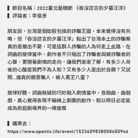
▍節目名稱：2022臺北藝穗節
《吞沒謊言的夕暮汪洋》
▍評論者：李俊彥
朋友說，台灣是個如假包換的詐騙王國，本來覺得沒有共
鳴，但「吞沒謊言的夕暮汪洋」點出了台灣本土的詐騙案
真的是層出不窮，可是這群人詐騙的人為何走上此路，在
詞曲的旋律當中，劇作者不只唱出了詐騙者與被詐騙者的
心聲，更隨著劇情的走向，讓我們漸漸了解，有多少人背
後的心酸是我們不為人知？又有多少人是出於自願？又試
問…誰真的願意騙人，被人罵王八蛋？
旋律好聽，詞曲無疑的巧妙融入劇情當中，音融曲，曲融
戲，真心覺得表現不輸線上劇團的創作，假以時日必定能
成為掀起劇場界的一陣旋風
▍購票去：
https://www.opentix.life/event/1533609838058450946