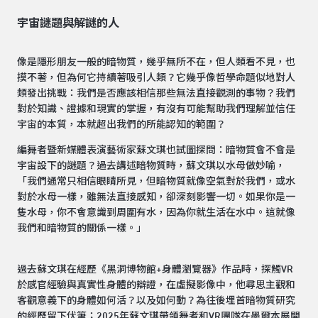
宇宙謎題與解謎的人
像是隱形朋友一般的暗物質，幾乎無所不在，但人類看不見，也
摸不著，但為何它持續著吸引人類？它幾乎像哲學命題似地對人
類發出挑戰：我們是否應該相信那些無法直接觀測的事物？我們
對於知識、證據和現實的掌握，有沒有可能幫助我們理解並信任
宇宙的本質，本就超出我們的所能認知的範圍？
編舞者暨新媒體表演藝術家蘇文琪也試圖探問：暗物質會不會是
宇宙設下的謎題？過去講述暗物質時，蘇文琪以水母做妙喻，
「我們通常只相信眼睛所見，但暗物質就像空氣對於我們，或水
對於水母一樣，雖無法直接感知，卻深刻影響一切。如果你是一
隻水母，你不會意識到周圍有水，因為你就生活在水中。這就像
我們和暗物質的關係一樣。」
過去蘇文琪在經歷《黑洞博物館+身體瀏覽器》作品時，探觸VR
於感官經驗與真實性身體的辯證，在虛擬影像中，他尋思主觀和
客觀意義下的身體如何活？以及如何動？為往後埋首暗物質研究
的經歷留下伏筆；2025年蘇文琪帶領舞者和VR團隊在墨爾本展開