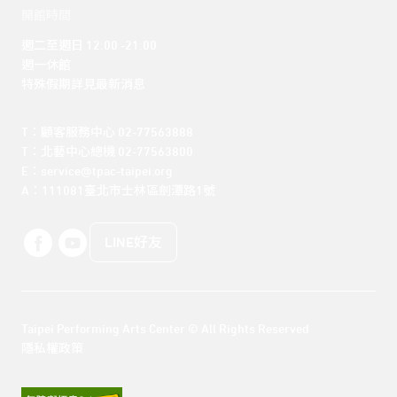
開館時間
週二至週日 12:00 -21:00

週一休館

特殊假期詳見最新消息
T：顧客服務中心 02-77563888 

T：北藝中心總機 02-77563800 

E：service@tpac-taipei.org 

A：111081臺北市士林區劍潭路1號
LINE好友
Taipei Performing Arts Center © All Rights Reserved
隱私權政策