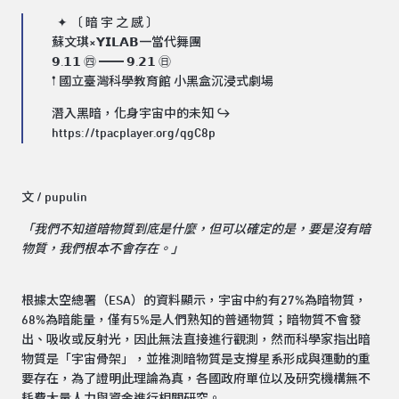
​ ✦ 〔 暗 宇 之 感 〕
蘇文琪×𝗬𝗜𝗟𝗔𝗕一當代舞團
𝟵.𝟭𝟭 ㊃ ━━ 𝟵.𝟮𝟭 ㊐
𖡡 國立臺灣科學教育館 小黑盒沉浸式劇場
潛入黑暗，化身宇宙中的未知 ↪︎
https://tpacplayer.org/qgC8p
文 / pupulin
「我們不知道暗物質到底是什麼，但可以確定的是，要是沒有暗
物質，我們根本不會存在。」
根據太空總署（ESA）的資料顯示，宇宙中約有27%為暗物質，
68%為暗能量，僅有5%是人們熟知的普通物質；暗物質不會發
出、吸收或反射光，因此無法直接進行觀測，然而科學家指出暗
物質是「宇宙骨架」，並推測暗物質是支撐星系形成與運動的重
要存在，為了證明此理論為真，各國政府單位以及研究機構無不
耗費大量人力與資金進行相關研究。