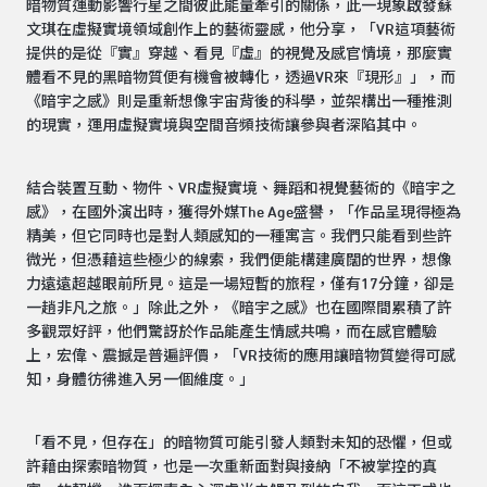
暗物質運動影響行星之間彼此能量牽引的關係，此一現象啟發蘇
文琪在虛擬實境領域創作上的藝術靈感，他分享，「VR這項藝術
提供的是從『實』穿越、看見『虛』的視覺及感官情境，那麼實
體看不見的黑暗物質便有機會被轉化，透過VR來『現形』」，而
《暗宇之感》則是重新想像宇宙背後的科學，並架構出一種推測
的現實，運用虛擬實境與空間音頻技術讓參與者深陷其中。
結合裝置互動、物件、VR虛擬實境、舞蹈和視覺藝術的《暗宇之
感》，在國外演出時，獲得外媒The Age盛譽，「作品呈現得極為
精美，但它同時也是對人類感知的一種寓言。我們只能看到些許
微光，但憑藉這些極少的線索，我們便能構建廣闊的世界，想像
力遠遠超越眼前所見。這是一場短暫的旅程，僅有17分鐘，卻是
一趟非凡之旅。」除此之外，《暗宇之感》也在國際間累積了許
多觀眾好評，他們驚訝於作品能產生情感共鳴，而在感官體驗
上，宏偉、震撼是普遍評價，「VR技術的應用讓暗物質變得可感
知，身體彷彿進入另一個維度。」
「看不見，但存在」的暗物質可能引發人類對未知的恐懼，但或
許藉由探索暗物質，也是一次重新面對與接納「不被掌控的真