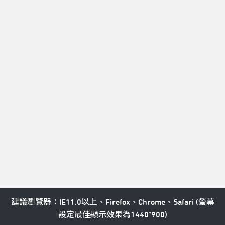
T：北藝中心總機 02-77563800 

E：service@tpac-taipei.org 

A：111081臺北市士林區劍潭路1號
LINE好友
Taipei Performing Arts Center © All Rights Reserved
隱私權政策
建議瀏覽器：IE11.0以上、Firefox、Chrome、Safari (螢幕
設定最佳顯示效果為1440*900)