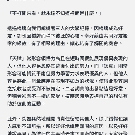
「不打開來看，就永遠不知道裡面是什麼。」
透過橋牌向我們訴說著三人的大學記憶，因橋牌成為好
友，卻也因橋牌而種下彼此的心結。幸好藉由共同好友搬
家的緣故，有了相聚的理由，讓心結有了解開的機會。
「天賦」常形容領悟力高且在短時間便能展現優異表現的
人，但他人容易忽略其背後付出的努力，而「認真」則常
形容可能資質平庸但努力學習力求表現優異的人，但他人
容易將此一詞彙應用在表現不如意的狀況，使得此形容詞
之接收者感受到不被肯定。二者詞彙的出發點皆是好意，
但聽者卻有不一樣的感受，這時適時地表達自己的想法有
助於彼此的互動。
此外，突如其然地離開將責任留給其他人，除了錯愕也讓
人感到不知所措，所以好好地說明離開的原因，以及好好
地說再見，為彼此的共事時光畫下圓滿的句點，大家好聚