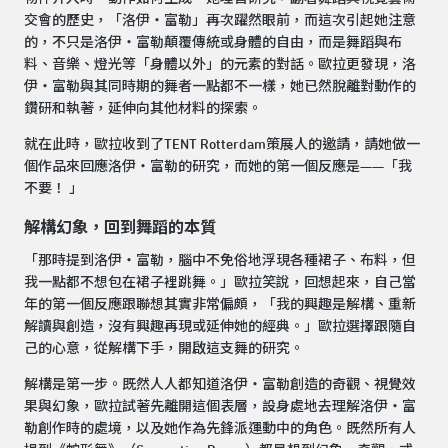
交會的歷史，「洛伊・富勒」再次躍然眼前，而這次引起她注意
的，不只是洛伊・富勒顛覆傳統或身體的自由，而是舞蹈與布
料、音樂、燈光等「身體以外」的元素的對話。歐拉更發現，洛
伊・富勒與其同時期的舞者一點都不一樣，她已然脫離對動作的
鑽研和執著，延伸向其他材料的探索。
就在此時，歐拉收到了TENT Rotterdam策展人的邀請，請她做一
個作品來回應洛伊・富勒的研究，而她的第一個反應是——「我
不要！ 」
解構幻象，回到舞蹈的本質
「那時提到洛伊・富勒，腦中不免俗地浮現各種裙子、布料，但
我一點都不想包在裙子裡跳舞。」歐拉笑說，回想起來，自己當
年的第一個反應跟聯想其實非常偏頗，「我的興趣是解構、重新
解讀與創造，沒有興趣再現或延伸她的經典。」歐拉選擇跟隨自
己的心意，從解構下手，開啟這支舞的研究。
解構是第一步。既然人人都知道洛伊・富勒創造的奇觀、視覺效
果與幻象，歐拉試著先離開這個表層，設身處地去理解洛伊・富
勒創作時的處境，以及她作為先鋒派運動中的角色。既然所有人