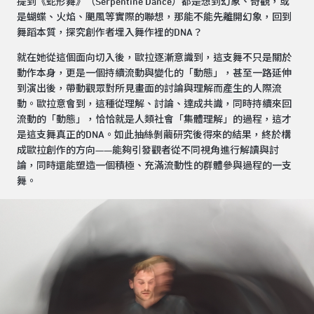
提到《蛇形舞》（Serpentine Dance）都是想到幻象、奇觀，或
是蝴蝶、火焰、颶風等實際的聯想，那能不能先離開幻象，回到
舞蹈本質，探究創作者埋入舞作裡的DNA？
就在她從這個面向切入後，歐拉逐漸意識到，這支舞不只是關於
動作本身，更是一個持續流動與變化的「動態」，甚至一路延伸
到演出後，帶動觀眾對所見畫面的討論與理解而產生的人際流
動。歐拉意會到，這種從理解、討論、達成共識，同時持續來回
流動的「動態」，恰恰就是人類社會「集體理解」的過程，這才
是這支舞真正的DNA。如此抽絲剝繭研究後得來的結果，終於構
成歐拉創作的方向——能夠引發觀者從不同視角進行解讀與討
論，同時還能塑造一個積極、充滿流動性的群體參與過程的一支
舞。