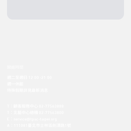
開館時間
週二至週日 12:00 -21:00

週一休館

特殊假期詳見最新消息
T：顧客服務中心 02-77563888 

T：北藝中心總機 02-77563800 

E：service@tpac-taipei.org 

A：111081臺北市士林區劍潭路1號