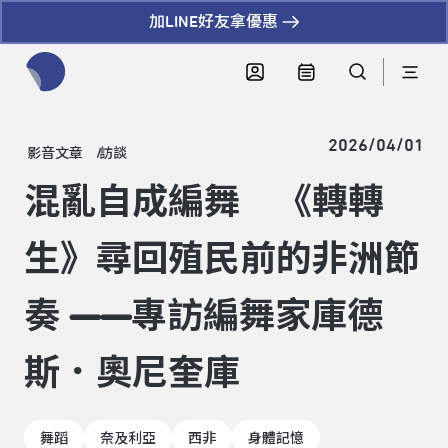
加LINE好友拿優惠
全網站搜尋節目、活動、影音文章
2026/04/01
影音文章
訪談
混亂自成編舞 《轉轉
生》尋回殖民前的非洲節
奏 ——專訪編舞家庫德
斯．奧尼奎庫
舞蹈
奈及利亞
西非
身體記憶