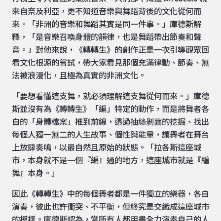
來自奈及利亞，更不知道音樂與舞蹈背後的文化從何而
來。「非洲的音樂和舞蹈其實是同一件事。」庫德斯解
釋，「是音樂召喚身體的韻律，也是舞蹈帶出節奏和聲
音。」對他來說，《轉轉生》的創作正是一次引導觀眾回
看文化根源的嘗試，帶大家看見那個充滿律動、節奏、無
法被浪漫化，且極為真實的非洲文化。
「要想看懂這支舞，就必須理解這支舞從何而來。」庫德
斯並沒有為《轉轉生》「編」特定的動作，而是將舞者各
自的「身體檔案」推到前線，透過抽絲剝繭的挖掘、找出
每個人獨一無二的人生故事、個性與能量，讓舞者在舞台
上放肆奏鳴，以最自然且原始的狀態。「拉各斯這座城
市，本身就不是一個『編』過的地方，這座城市就是『編
舞』本身。」
因此《轉轉生》中的每個舞者都是一件獨立的樂器，各自
演奏，彼此也許衝突、不平衡，但終究是交織成這座城市
的模樣。庫德斯認為，當所有人都用盡全力演奏自己的人