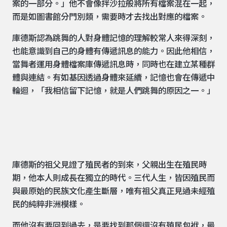
案的一部分。」他不會像拌沙拉般將所有檔案混在一起，
而是如圖書館分門別類，需要時才去找出對應的檔案。
庫德斯認為跳舞的人對身體記憶的理解較常人來得深刻，
也能意識到自己的身體有傳遞訊息的能力。因此他相信，
當舞者運用身體檔案庫傳遞訊息時，同時也在建立某種群
體與連結。有如基因透過身體來延續，記憶也會在傳遞中
輪迴，「我相信留下記憶，就是人們跳舞的原因之一。」
庫德斯的祖父見證了殖民者的到來，父親出生在殖民時
期，他本人則成長在獨立的時代。三代人生，皆因殖民而
與最原始的民族文化產生斷層，唯有祖父真正見過未經殖
民的純粹非洲模樣。
而他沒有要回到過去，是要找到那個還沒有殖民包袱，最