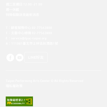
週二至週日 12:00 -21:00

週一休館

特殊假期詳見最新消息
T：顧客服務中心 02-77563888 

T：北藝中心總機 02-77563800 

E：service@tpac-taipei.org 

A：111081臺北市士林區劍潭路1號
LINE好友
Taipei Performing Arts Center © All Rights Reserved
隱私權政策