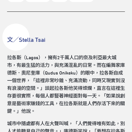
文／Stella Tsai
拉各斯（Lagos），擁有2千萬人口的奈及利亞最大城
市，有最生猛的活力，與充滿混亂的日常。而在編舞家庫
德斯．奧尼奎庫（Qudus Onikeku）的眼中，拉各斯自成
一個世界，「這裡非常吵雜、充滿流動，同時又現實到沒
有浪漫的空間。」談起拉各斯他笑得燦爛，直言在這裡生
存要很實際，每個人都豎著神經面對每一天。「如果說創
意是藝術家賺錢的工具，在拉各斯就是人們存活下來的關
鍵。」他說。
城市中隨處都有人在大聲叫喊，「人們覺得唯有如此，別
人才能聽見自己的聲音。」庫德斯笑說，「要想在拉各斯