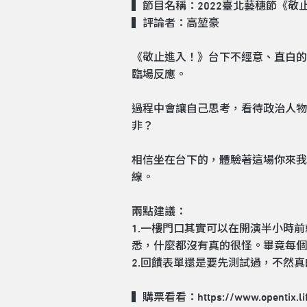
▍節目名稱：2022臺北藝穗節
《敬
▍評論者：高堃豪
《敬止進入！》台下不經意、直白的
臨場反應。
過程中會讓自己思考，看待政治人物
非？
相信坐在台下的，體驗著這場你來我
線。
兩點建議：
1.一樓門口其實可以在開演半小時
悉，什麼都沒有真的很怪。畢竟每個
2.回饋表單還是要先測試過，不然
▍購票看看：
https://www.opentix.