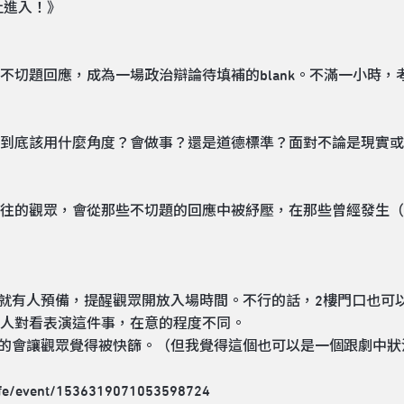
止進入！》
不切題回應，成為一場政治辯論待填補的blank。不滿一小時
到底該用什麼角度？會做事？還是道德標準？面對不論是現實或
往的觀眾，會從那些不切題的回應中被紓壓，在那些曾經發生（
前就有人預備，提醒觀眾開放入場時間。不行的話，2樓門口也可
人對看表演這件事，在意的程度不同。
真的會讓觀眾覺得被快篩。（但我覺得這個也可以是一個跟劇中
life/event/1536319071053598724