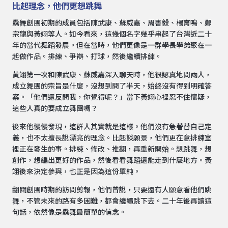
比起理念，他們更想跳舞
驫舞創團初期的成員包括陳武康、蘇威嘉、周書毅、楊育鳴、鄭
宗龍與黃翊等人。如今看來，這幾個名字幾乎串起了台灣近二十
年的當代舞蹈發展。但在當時，他們更像是一群學長學弟聚在一
起做作品。排練、爭辯、打球，然後繼續排練。
黃翊第一次和陳武康、蘇威嘉深入聊天時，他很認真地問兩人，
成立舞團的宗旨是什麼，沒想到問了半天，始終沒有得到明確答
案。「他們還反問我，你覺得呢？」當下黃翊心裡忍不住懷疑，
這些人真的要成立舞團嗎？
後來他慢慢發現，這群人其實就是這樣。他們沒有急著替自己定
義，也不太擅長說漂亮的理念。比起談願景，他們更在意排練室
裡正在發生的事。排練、修改、推翻，再重新開始。想跳舞，想
創作，想編出更好的作品，然後看看舞蹈還能走到什麼地方。黃
翊後來決定參與，也正是因為這份單純。
翻閱創團時期的訪問剪報，他們曾說，只要還有人願意看他們跳
舞，不管未來的路有多困難，都會繼續跳下去。二十年後再讀這
句話，依然像是驫舞最簡單的信念。