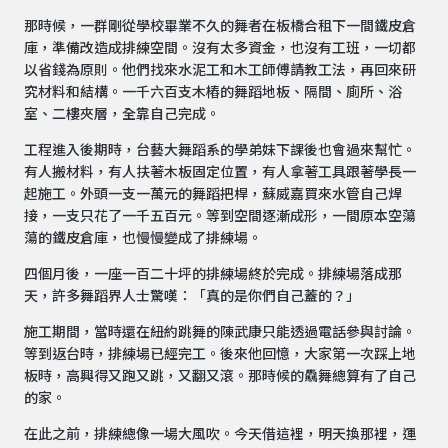
那時候，一群剛從學校畢業不久的舞者在板橋合租下一間鐵皮倉
庫，準備改造成排練空間。沒有太多資金，也沒有工班，一切都
以省錢為原則。他們找來水泥工和木工師傅請教工法，再回來研
究材料和結構。一千六百支木樁的舞蹈地板、隔間、廁所、浴
室、二樓夾層，全靠自己完成。
工程進入後期時，台藝大舞蹈系的學弟妹下課後也會過來幫忙。
有人搬材料，有人扶著木板固定位置，有人拿著工具跟著學長一
起施工。外頭一支一萬元的舞蹈把桿，蘇威嘉買來水管自己焊
接，一支只花了一千五百元。等到空間逐漸成形，一間原本空蕩
蕩的鐵皮倉庫，也慢慢變成了排練場。
四個月後，一座一百二十坪的排練場終於完成。排練場落成那
天，許多舞蹈界人士驚嘆：「真的是你們自己蓋的？」
施工期間，當時還在紐約跳舞的陳武康只能透過電話參與討論。
等到返台時，排練場已經完工。後來他回憶，大家第一次踩上地
板時，高興得又跑又跳，又翻又滾。那時候的驫舞總算有了自己
的家。
在此之前，排練總像一場大風吹。今天借這裡，明天換那裡，運