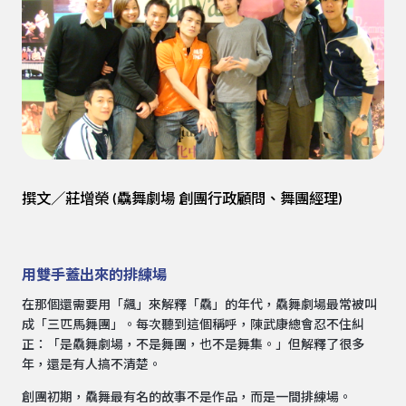
撰文／莊增榮 (驫舞劇場 創團行政顧問、舞團經理)
用雙手蓋出來的排練場
在那個還需要用「飆」來解釋「驫」的年代，驫舞劇場最常被叫
成「三匹馬舞團」。每次聽到這個稱呼，陳武康總會忍不住糾
正：「是驫舞劇場，不是舞團，也不是舞集。」但解釋了很多
年，還是有人搞不清楚。
創團初期，驫舞最有名的故事不是作品，而是一間排練場。