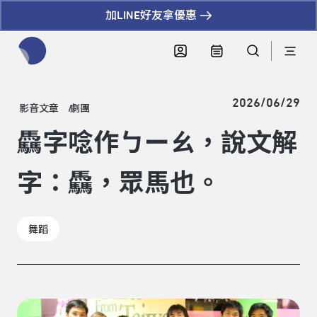
加LINE好友拿優惠
全網站搜尋節目、活動、影音文章
2026/06/29
影音文章
劇團
驫字唸作ㄅーㄠ，說文解
字：驫，眾馬也。
舞蹈