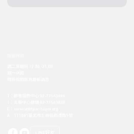
開館時間
週二至週日 12:00 -21:00

週一休館

特殊假期詳見最新消息
T：顧客服務中心 02-77563888 

T：北藝中心總機 02-77563800 

E：service@tpac-taipei.org 

A：111081臺北市士林區劍潭路1號
LINE好友