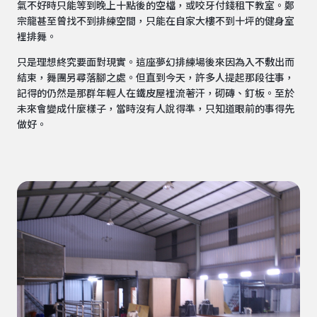
氣不好時只能等到晚上十點後的空檔，或咬牙付錢租下教室。鄭
宗龍甚至曾找不到排練空間，只能在自家大樓不到十坪的健身室
裡排舞。
只是理想終究要面對現實。這座夢幻排練場後來因為入不敷出而
結束，舞團另尋落腳之處。但直到今天，許多人提起那段往事，
記得的仍然是那群年輕人在鐵皮屋裡流著汗，砌磚、釘板。至於
未來會變成什麼樣子，當時沒有人說得準，只知道眼前的事得先
做好。