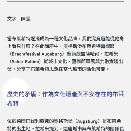
文字｜陳萱
當布萊希特逐漸成為一種文化品牌，我們究竟還能從他身
上看見什麼？在此講座中，奧格斯堡布萊希特藝術節
（Brechtfestival Augsburg）藝術總監薩哈爾・拉希米
（Sahar Rahimi）從城市文化、藝術節策展與共融實踐出
發，分享了布萊希特思想在當代城市的活化可能。
歷史的矛盾：作為文化遺產與不安存在的布萊
希特
位於德國巴伐利亞邦的奧格斯堡（Augsburg）是布萊希
特的出生地。拉希米提到，這座城市與布萊希特的關係長