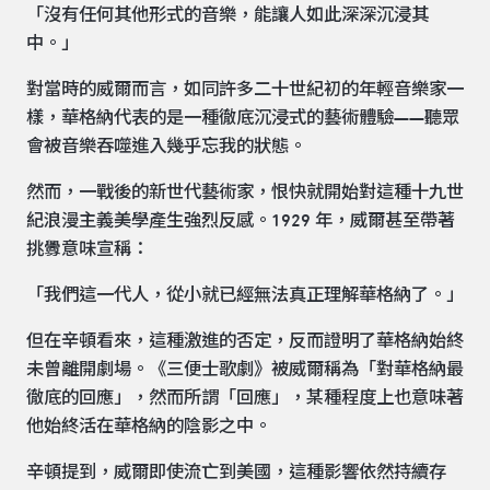
「沒有任何其他形式的音樂，能讓人如此深深沉浸其
中。」
對當時的威爾而言，如同許多二十世紀初的年輕音樂家一
樣，華格納代表的是一種徹底沉浸式的藝術體驗——聽眾
會被音樂吞噬進入幾乎忘我的狀態。
然而，一戰後的新世代藝術家，恨快就開始對這種十九世
紀浪漫主義美學產生強烈反感。1929 年，威爾甚至帶著
挑釁意味宣稱：
「我們這一代人，從小就已經無法真正理解華格納了。」
但在辛頓看來，這種激進的否定，反而證明了華格納始終
未曾離開劇場。《三便士歌劇》被威爾稱為「對華格納最
徹底的回應」，然而所謂「回應」，某種程度上也意味著
他始終活在華格納的陰影之中。
辛頓提到，威爾即使流亡到美國，這種影響依然持續存