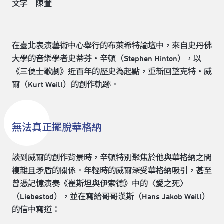
文字｜陳萱
在臺北表演藝術中心舉行的布萊希特論壇中，來自史丹佛
大學的音樂學者史蒂芬・辛頓（Stephen Hinton），以
《三便士歌劇》近百年的歷史為起點，重新回望克特・威
爾（Kurt Weill）的創作軌跡。
無法真正擺脫華格納
談到威爾的創作背景時，辛頓特別聚焦於他與華格納之間
複雜且矛盾的關係。年輕時的威爾深受華格納吸引，甚至
曾憑記憶演奏《崔斯坦與伊索德》中的〈愛之死〉
（Liebestod），並在寫給哥哥漢斯（Hans Jakob Weill）
的信中寫道：