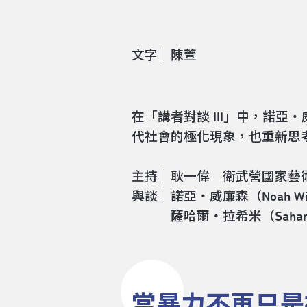
文字｜陳萱
在「講者對談 III」中，諾
代社會的極化現象，也重新思
主持｜耿一偉 衛武營國家藝術
與談｜諾亞・威廉森（Noah W
薩哈爾・拉希米（Sahar 
當暴力不再只是