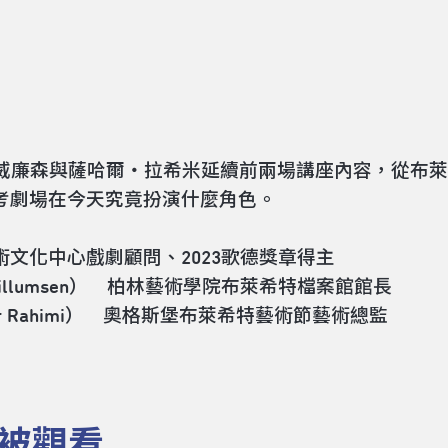
亞・威廉森與薩哈爾・拉希米延續前兩場講座內容，從布
考劇場在今天究竟扮演什麼角色。
文化中心戲劇顧問、2023歌德獎章得主
illumsen） 柏林藝術學院布萊希特檔案館館長
Rahimi） 奧格斯堡布萊希特藝術節藝術總監
被觀看