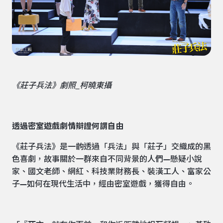
《莊子兵法》劇照_柯曉東攝
透過密室遊戲劇情辯證何謂自由
《莊子兵法》是一齣透過「兵法」與「莊子」交織成的黑
色喜劇，故事關於一群來自不同背景的人們—懸疑小說
家、國文老師、網紅、科技業財務長、裝潢工人、富家公
子—如何在現代生活中，經由密室遊戲，獲得自由。