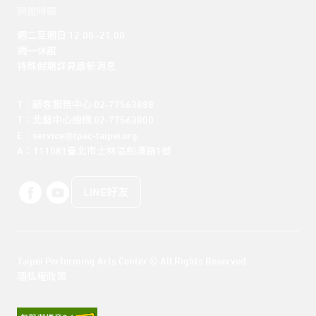
開館時間
週二至週日 12:00 -21:00

週一休館

特殊假期詳見最新消息
T：顧客服務中心 02-77563888 

T：北藝中心總機 02-77563800 

E：service@tpac-taipei.org 

A：111081臺北市士林區劍潭路1號
LINE好友
Taipei Performing Arts Center © All Rights Reserved
隱私權政策