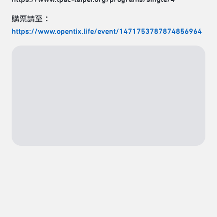
購票請至：
https://www.opentix.life/event/1471753787874856964