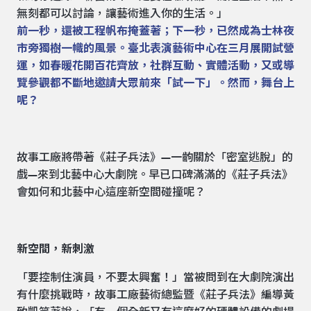
無刻都可以討論，讓藝術進入你的生活。」
前一秒，還被工程帆布掩蓋著；下一秒，已然成為士林夜
市旁獨樹一幟的風景。臺北表演藝術中心在三月展開試營
運，如春暖花開百花齊放，社群互動、實體活動，又或導
覽參觀都不斷地邀請大眾前來「試一下」。然而，舞台上
呢？
故事工廠將帶著《莊子兵法》—一齣關於「密室逃脫」的
戲—來到北藝中心大劇院。早已口碑滿滿的《莊子兵法》
會如何和北藝中心這座新空間碰撞呢？
新空間，新刺激
「要控制住演員，不要太興奮！」當被問到在大劇院演出
有什麼挑戰時，故事工廠藝術總監暨《莊子兵法》編導黃