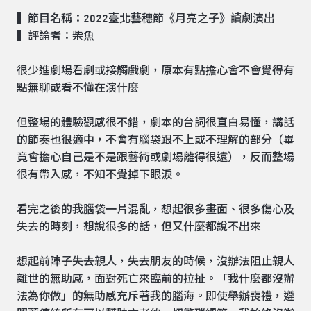
▍節目名稱：2022臺北藝穗節《月亮之子》讀劇演出
▍評論者：柴魚
很少進劇場看劇或接觸戲劇，原本有點擔心會不會覺得有
點無聊或看不懂在演什麼
但整場的體驗觀感很不錯，劇本的台詞很直白易懂，講話
的節奏也很適中，不會有腦袋跟不上或不理解的部分（畢
竟會擔心自己是不是跟藝術或劇場離得很遠），反而整場
很有帶入感，不知不覺掉下眼淚。
看完之後的我腦袋一片混亂，想起很多畫面、很多傷心及
失去的時刻，想說很多的話，但又什麼都說不出來
想起前陣子失去親人，失去朋友的時候，沒辦法阻止親人
離世的無助感，面對死亡來臨前的拉扯。「我什麼都沒辦
法為你做」的無助感充斥著我的腦海。即使舉辦喪禮，遵