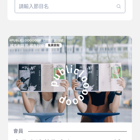
臺北表演藝術中心xThe Affairs編集者新聞重磅聯名－
《publicloooooop》回路創刊號／加入會員，免費索取！
會員