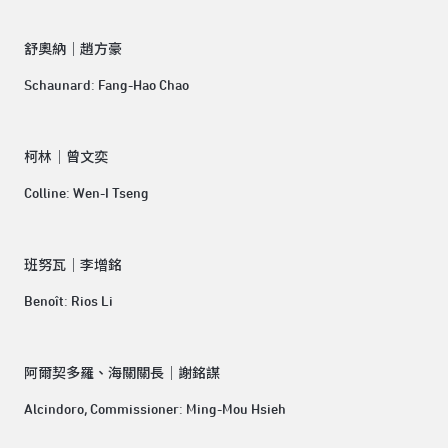
舒奧納│趙方豪
Schaunard: Fang-Hao Chao
柯林│曾文奕
Colline: Wen-I Tseng
班努瓦│李增銘
Benoît: Rios Li
阿爾契多羅、海關關長│謝銘謀
Alcindoro, Commissioner: Ming-Mou Hsieh