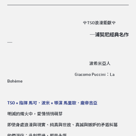
🌹TSO浪漫鉅獻🌹
─浦契尼經典名作
─
波希米亞人
Giacomo Puccini：La
Bohème
TSO × 指揮 馬可．波米 × 導演 馬里歐．龐帝吉亞
明滅的燭火中，愛情悄悄萌芽
即使身處浪漫與現實、純真與世故、真誠與嫉妒的矛盾糾葛
他們深信：此刻愛過，即是永恆