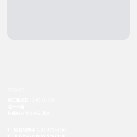
開館時間
週二至週日 12:00 -21:00

週一休館

特殊假期詳見最新消息
T：顧客服務中心 02-77563888 
