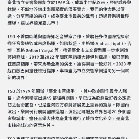
臺北市立交響樂團創立於1969 年，成軍半世紀以來，歷經成長與
蛻變，不斷地淬鍊出樂團精實的演奏實力，我們的使命是以傳
遞、分享音樂的美好，成為臺北市最美的聲音！透過音樂與世界
結緣，讓世界聽見臺北市！
TSO 不曾間斷地與國際知名音樂家合作，曾聘任多位國際指揮家
擔任音樂總監或首席指揮，如陳秋盛、李格悌(Andras Ligeti)、吉
博．瓦格 (Gilbert Varga) 等，帶領臺北市立交響樂團一步步創造
藝術巔峰，2019 至2022 年間國際指揮大師伊利亞胡．殷巴爾擔
任首席指揮，帶來馬勒全集的演出，獲得樂壇一致好評。2023 年
起由殷巴爾擔任桂冠指揮，率領臺北市立交響樂團邁向另一個嶄
新的境界！
TSO 於1979 年開辦「臺北市音樂季」，其中歌劇製作最令人矚
目，迄今累積演出逾45 部經典劇碼，早已成為歌劇愛好者必定造
訪之藝術盛會，也是臺灣西方歌劇發展史上重要的篇章。除國內
演出，樂團例行展開國際巡迴，演出足跡遍及世界各地20 多個國
家與城市，擔任音樂大使為臺北市進行了城市文化外交，是臺北
市這座城市的音樂名片。