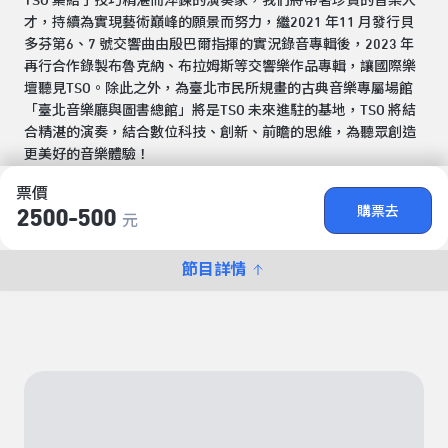
TSO 集結了技巧精湛而淬鍊的演奏家，我們將帶著珍貴的音樂人
才，持續為實現藝術巔峰的願景而努力，繼2021 年11 月發行貝
多芬第6、7 號交響曲由殷巴爾指揮的實況錄音專輯後，2023 年
再行合作錄製布魯克納、布拉姆斯等交響樂作品專輯，讓國際樂
壇聽見TSO。除此之外，為臺北市民所規畫的古典音樂專屬場館
「臺北音樂廳與圖書總館」將是TSO 未來進駐的基地，TSO 將結
合精湛的演奏，結合數位科技、創新、前瞻的思維，為聽眾創造
更美好的音樂體驗！
票價
購票去
2500-500
元
節目詳情