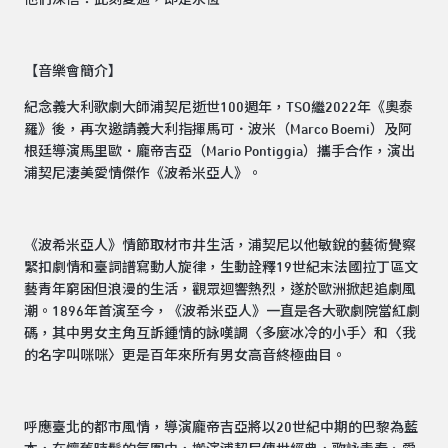
【音樂會簡介】
紀念義大利歌劇大師浦契尼逝世100週年，TSO繼2022年《奧泰
羅》後，再次邀請義大利指揮馬可．波米（Marco Boemi）及阿
根廷導演馬里歐．龐帝吉亞（Mario Pontiggia）攜手合作，演出
浦契尼淒美愛情傑作《波希米亞人》。
《波希米亞人》情節取材市井生活，浦契尼以他敏銳的藝術覺察
緊扣劇情和臺詞譜寫動人旋律，生動詮釋19世紀末法國拉丁區文
藝青年窮困但浪漫的生活，觀眾迴響熱烈，遂於歐洲掀起追劇風
潮。1896年首演至今，《波希米亞人》一直是各大歌劇院當紅劇
碼，其中男女主角互訴鍾情的詠嘆調〈多麼冰冷的小手〉和〈我
的名字叫咪咪〉更是百年來所有男女高音終極曲目。
呼應臺北的都市風情，導演龐帝吉亞將以20世紀中期的巴黎為藍