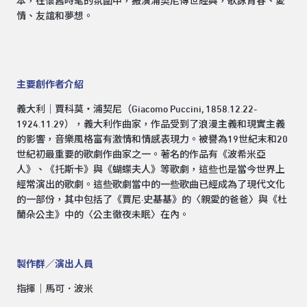
本，在懷舊時髦的氛圍中，搬演浦契尼傳世經典，歌詠青春、愛
情、友誼和夢想。
主要創作者介紹
義大利│賈科莫‧浦契尼（Giacomo Puccini, 1858.12.22-
1924.11.29），義大利作曲家，作品受到了浪漫主義和現實主義
的影響，音樂風格富有激情和情感表現力。被譽為19世紀末和20
世紀初最重要的歌劇作曲家之一。著名的作品有《波希米亞
人》、《托斯卡》與《蝴蝶夫人》等歌劇，這些也是當今世界上
經常演出的歌劇。這些歌劇當中的一些歌曲已經成為了現代文化
的一部份，其中包括了《賈尼·史基基》的〈親愛的爸爸〉與《杜
蘭朵公主》中的〈公主徹夜未眠〉在內。
製作群／演出人員
指揮│馬可．波米