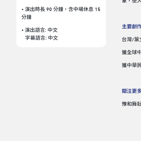
象，使
• 演出時長 90 分鐘
，含中場休息 15
分鐘
主要創
• 演出語言:
中文
字幕語言:
中文
台灣/葉
獲全球中
獲中華民
關注更
豫和舞耘