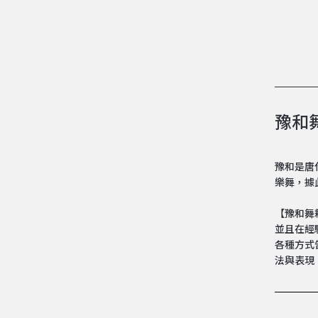
豫和舞耘
豫和是唐
樂舞，據
【豫和舞
並且在經
各種方式
法與表現