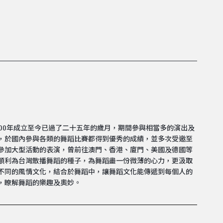
000年成立至今已過了二十五年的歲月，期間參與相當多的演出及
，於國內參與各類的舞蹈比賽都得到優秀的成績，並多次受邀至
參加大型活動的表演，曾前往澳門、香港、廈門、美國及德國等
順利為台灣散播舞蹈的種子，為舞蹈盡一份微薄的心力，更汲取
不同的風情文化，結合於舞蹈中，讓舞蹈文化能傳遞到每個人的
，瞭解舞蹈的樂趣及奧妙。