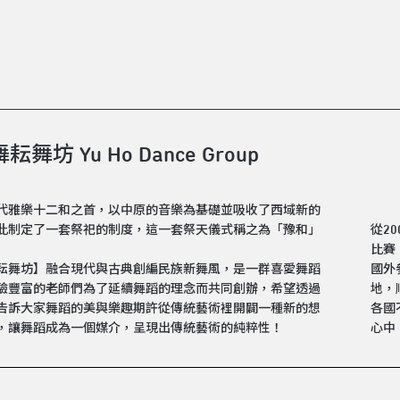
舞坊 Yu Ho Dance Group
代雅樂十二和之首，以中原的音樂為基礎並吸收了西域新的
此制定了一套祭祀的制度，這一套祭天儀式稱之為「豫和」
從2
比賽
耘舞坊】融合現代與古典創編民族新舞風，是一群喜愛舞蹈
國外
驗豐富的老師們為了延續舞蹈的理念而共同創辦，希望透過
地，
告訴大家舞蹈的美與樂趣期許從傳統藝術裡開闢一種新的想
各國
，讓舞蹈成為一個媒介，呈現出傳統藝術的純粹性！
心中