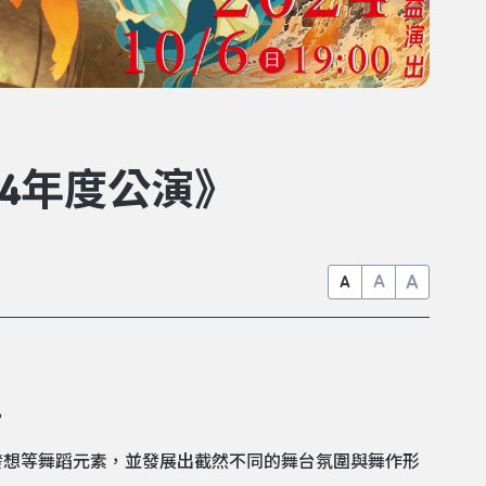
24年度公演》
A
A
A
。
發想等舞蹈元素，並發展出截然不同的舞台氛圍與舞作形