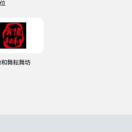
位
豫和舞耘舞坊