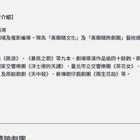
者介紹】
鴻鴻
劇場及電影編導。現為「黑眼睛文化」及「黑眼睛跨劇團」藝術
集《跳浪》、《暴民之歌》等九本，劇場導演作品逾四十餘齣。
家交響樂團《浮士德的天譴》、臺北市立交響樂團《茶花女》、樂興之時《
，及原創歌劇《天中殺》、薪傳歌仔戲劇團《兩生花劫》等。
睛跨劇團