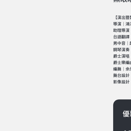
【演出暨
導演│鴻
助理導演
台語翻譯
男中音│
鋼琴演奏
爵士演唱
爵士樂編
編舞│余
舞台設計
影像設計
優