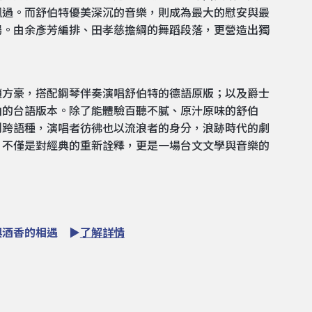
飄過。而舒伯特優美深沉的音樂，則成為最大的慰安與最
場。由余彥芳編排、田孝慈擔綱的舞蹈段落，更營造出獨
趙方豪，搭配鋼琴伴奏演唱舒伯特的德語原版；以及爵士
曲的台語版本。除了能體驗百聽不膩、原汁原味的舒伯
到跨語種，演唱者彷彿也以流浪者的身分，浪跡時代的劇
，不僅是對經典的重新詮釋，更是一場台文文學與音樂的
與酒香的相遇 ▶
了解詳情