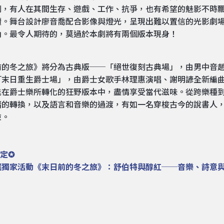
劇，有人在其間生存、遊戲、工作、抗爭，也有希望的魅影不時
贖。舞台設計廖音喬配合影像與燈光，呈現出難以置信的光影劇
角。最令人期待的，莫過於本劇將有兩個版本現身！
前的冬之旅》將分為古典版──「絕世復刻古典場」，由男中音
「末日重生爵士場」，由爵士女歌手林理惠演唱、謝明諺全新編
能在爵士樂所轉化的狂野版本中，盡情享受當代滋味。從跨樂種
緒的轉換，以及語言和音樂的過渡，有如一名穿梭古今的說書人
險。
定✪
選獨家活動《末日前的冬之旅》：舒伯特與醇紅──音樂、詩意