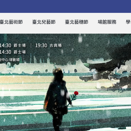
臺北藝術節
臺北兒藝節
臺北藝穗節
場館服務
學