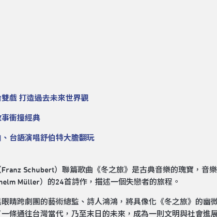
雙戲 打造過去未來世界觀
敘事衝撞經典
曲、台語演唱舒伯特大膽翻玩
Franz Schubert）聯篇歌曲《冬之旅》是古典音樂的瑰
lhelm Müller）的24首詩作，描述一個失戀者的旅程。
黑眼睛跨劇團的藝術總監、詩人鴻鴻，將具像化《冬之旅》的幽
了一條通往台灣當代，乃至末日的未來，成為一則文明與社會進