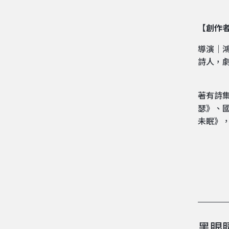
【創作
導演｜
詩人，
著有詩
瑟》、國
未眠》
黑眼