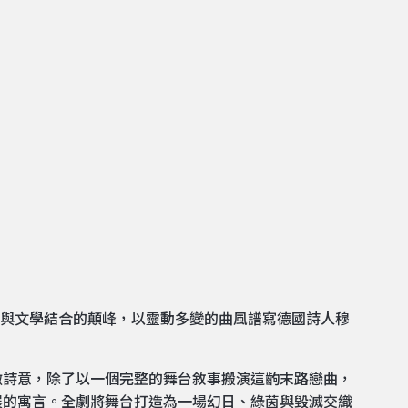
寶，音樂與文學結合的顛峰，以靈動多變的曲風譜寫德國詩人穆
微詩意，除了以一個完整的舞台敘事搬演這齣末路戀曲，
展的寓言。全劇將舞台打造為一場幻日、綠茵與毀滅交織