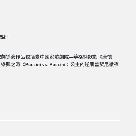
總監。
歌劇導演作品包括臺中國家歌劇院—華格納歌劇《唐懷
Puccini vs. Puccini：公主的逆襲普契尼徹夜