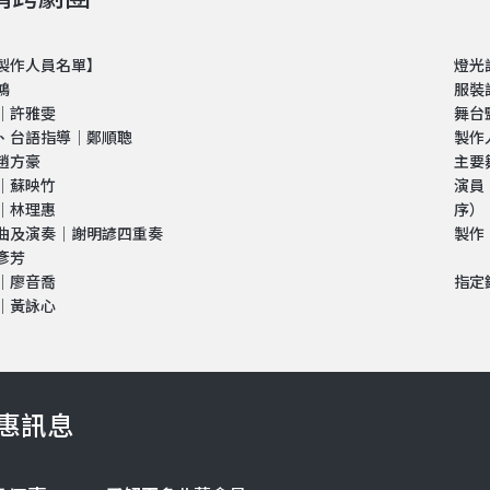
製作人員名單】
燈光
鴻
服裝
│許雅雯
舞台
、台語指導│鄭順聰
製作
趙方豪
主要
│蘇映竹
演員
│林理惠
序）
曲及演奏│謝明諺四重奏
製作
彥芳
│廖音喬
指定鋼
│黃詠心
惠訊息