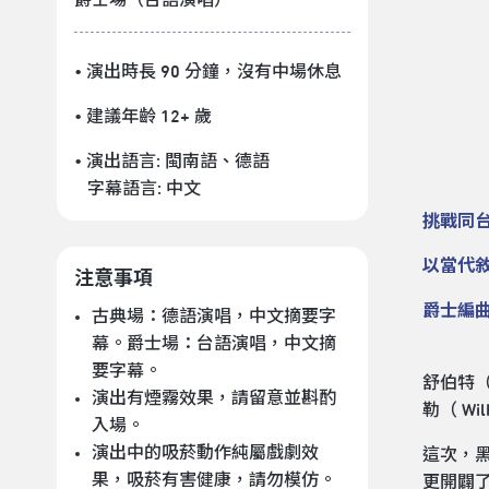
• 演出時長 90 分鐘
，沒有中場休息
• 建議年齡 12+ 歲
• 演出語言:
閩南語
、
德語
字幕語言:
中文
挑戰同台
以當代
注意事項
爵士編
古典場：德語演唱，中文摘要字
幕。爵士場：台語演唱，中文摘
要字幕。
舒伯特（
演出有煙霧效果，請留意並斟酌
勒（ Wi
入場。
演出中的吸菸動作純屬戲劇效
這次，
果，吸菸有害健康，請勿模仿。
更開闢