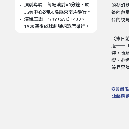
演前導聆：每場演前40分鐘，於
的夢幻
北藝中心2樓太陽廳東南角舉行。
後的救
演後座談：4/19 (SAT.) 1430、
特的視
1930演後於球劇場觀眾席舉行。
《末日
版──
特，也
變、心
跨界冒
✪會員限
北藝嚴