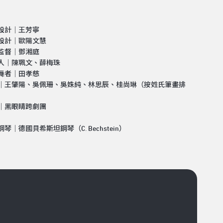
設計│王芳寧
設計│歐陽文慧
監督│鄧湘庭
人│陳珮文、薛梅珠
舞者│田孝慈
│王肇陽、吳佩珊、吳姝純、林思辰、桂尚琳（按姓氏筆畫排
│黑眼睛跨劇團
琴│德國貝希斯坦鋼琴（C. Bechstein）