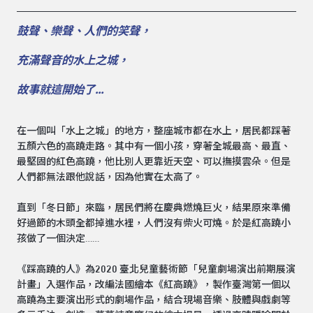
鼓聲、樂聲、人們的笑聲，
充滿聲音的水上之城，
故事就這開始了…
在一個叫「水上之城」的地方，整座城市都在水上，居民都踩著
五顏六色的高蹺走路。其中有一個小孩，穿著全城最高、最直、
最堅固的紅色高蹺，他比別人更靠近天空、可以撫摸雲朵。但是
人們都無法跟他說話，因為他實在太高了。
直到「冬日節」來臨，居民們將在慶典燃燒巨火，結果原來準備
好過節的木頭全都掉進水裡，人們沒有柴火可燒。於是紅高蹺小
孩做了一個決定……
《踩高蹺的人》為2020 臺北兒童藝術節「兒童劇場演出前期展演
計畫」入選作品，改編法國繪本《紅高蹺》，製作臺灣第一個以
高蹺為主要演出形式的劇場作品，結合現場音樂、肢體與戲劇等