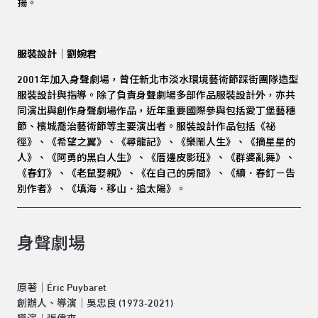
揚。
服裝設計
｜
劉婉君
2001
年加入身聲劇場，曾任新北市淡水環境藝術節踩街團隊造型
服裝設計與指導。除了負責身聲劇場多部作品服裝設計外，亦共
同演出與創作身聲劇場作品，近年重要國際參與包括愛丁堡藝穗
節、檳城喬治藝術節等主要演出者。服裝設計作品包括《祕
徑》、《希望之翼》、《尋龍記》、《樂鬧人生》、《摘星星的
人》、《阿勇的黑白人生》、《厝邊皮影班》、《群婆亂舞》、
《春釘》、《老鼠娶親》、《在自己的房間》、《續．春釘－告
別作者》、《填海．移山．追太陽》。
身聲劇場
原著｜Éric Puybaret
創辦人、導演｜吳忠良 (1973-2021)