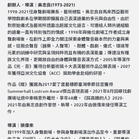
創辦人．導演｜吳忠良(1973-2021)
1998-2021任身聲劇場團長、藝術總監。吳忠良自馬來西亞藝術
學院戲劇系在學期間即擴展自己表演語彙的多元與自由性。由於
對原始儀式及藝術所透露出超越文化語言、可連結人類共通經驗
的語彙一直有特別強烈的情感，1998年與幾位劇場工作者成立身
聲劇場後，在創作上即全力關注探索身體聲音最本然的力量與美
感，從融合聲音（器樂、人聲等）、肢體、戲劇、儀式、環境等
元素的訓練中研究與呈現純粹而且有機的表演能量；傳達沒有種
族文化界限，更開放自由的身體與聲音表演方式。2005年導演作
品《光．音》獲得台新藝術獎十大表演藝術作品公開表揚，2007
年獲得亞洲文化協會（ACC）獎助學金赴紐約研習。
作品《噬》獲選為2017愛丁堡藝穗節臺灣季節目並獲得
Summerhall Lustrum Award傑出表現表揚。2021年8月因尋找劇
團場址途中車禍意外離世，享年48歲。《踩高蹺的人》2020-
2021年由吳忠良創作發想、執導，2022年由張偉來接任導演工
作。
導演｜張偉來
自1999年加入身聲劇場，參與身聲劇場演出作品至今。重要導演