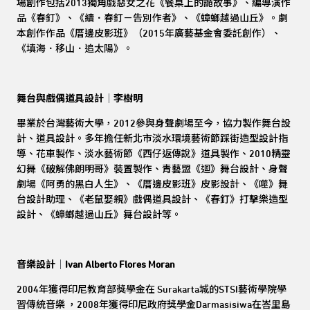
場創作包括2013獨角戲惡女之花《餐桌上的詭故事》、編導演作
品《春釘》、《續．春釘－告別作者》、《蟑螂越過山丘》。劇
本創作作品《厝邊皮影班》（2015年廣藝基金會委託創作）、
《填海．移山．追太陽》。
舞台與戲偶道具設計
｜
李樹明
畢業於台灣藝術大學，2012參與身聲劇場至今，協力製作舞台設
計、道具設計。多年擔任新北市淡水環境藝術節踩街造型設計指
導、花車製作、淡水藝術節《西仔返傳說》道具製作、2010精靈
幻舞《破解佛朗明哥》裝置製作、青藝盟《迴》舞台設計、身聲
劇場《阿勇的黑白人生》、《厝邊皮影班》皮影設計、《噬》舞
台設計助理、《老鼠娶親》戲偶道具設計、《春釘》打擊樂造型
設計、《蟑螂越過山丘》舞台設計等。
音樂設計
｜
Ivan Alberto Flores Moran
2004
年獲得印尼教育部獎學金在 Surakarta城的STSI藝術學院學
習傳統音樂 ，2008年獲得印尼政府獎學金Darmasisiwa在峇里島