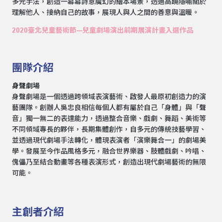
多元手法，創造一幕幕詩意魔幻的繪本場景，透過高蹺隱喻關於
理解他人、接納自己的故事，展現人與人之間的善意與溫暖。
2020臺北兒童藝術節—兒童劇場演出前期展演計畫入選作品
團隊介紹
身聲劇場
身聲劇場是一個透過跨領域表演藝術、啟發人最原初創造力的演
藝團隊。創辦人吳忠良相信每個人都有屬於自己「身體」與「聲
音」獨一無二的表達能力，透過整合音樂、戲劇、舞蹈、美術等
不同領域專長的夥伴，長期集體創作，自多元的傳統技藝學習、
並透過現代劇場手法轉化，體現表演者「演樂舞合一」的劇場美
學。發展至今作品風格多元，融合世界樂器、肢體戲劇、吟唱、
傀儡乃至結合動畫等各種表演形式，創造出現代劇場藝術的無限
可能。
主創者介紹