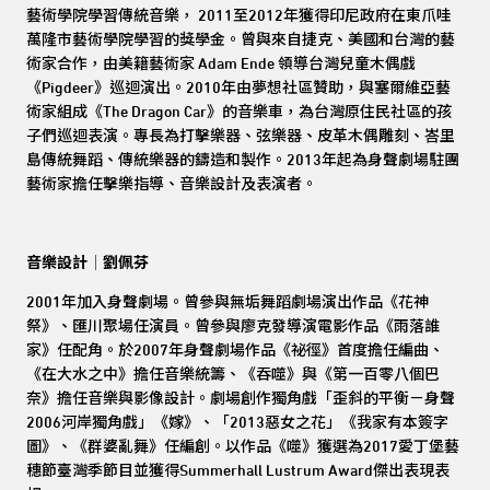
藝術學院學習傳統音樂， 2011至2012年獲得印尼政府在東爪哇
萬隆市藝術學院學習的獎學金。曾與來自捷克、美國和台灣的藝
術家合作，由美籍藝術家 Adam Ende 領導台灣兒童木偶戲
《Pigdeer》巡迴演出。2010年由夢想社區贊助，與塞爾維亞藝
術家組成《The Dragon Car》的音樂車，為台灣原住民社區的孩
子們巡迴表演。專長為打擊樂器、弦樂器、皮革木偶雕刻、峇里
島傳統舞蹈、傳統樂器的鑄造和製作。2013年起為身聲劇場駐團
藝術家擔任擊樂指導、音樂設計及表演者。
音樂設計
｜
劉佩芬
2001
年加入身聲劇場。曾參與無垢舞蹈劇場演出作品《花神
祭》、匯川聚場任演員。曾參與廖克發導演電影作品《雨落誰
家》任配角。於2007年身聲劇場作品《祕徑》首度擔任編曲、
《在大水之中》擔任音樂統籌、《吞噬》與《第一百零八個巴
奈》擔任音樂與影像設計。劇場創作獨角戲「歪斜的平衡－身聲
2006河岸獨角戲」《嫁》、「2013惡女之花」《我家有本簽字
圖》、《群婆亂舞》任編創。以作品《噬》獲選為2017愛丁堡藝
穗節臺灣季節目並獲得Summerhall Lustrum Award傑出表現表