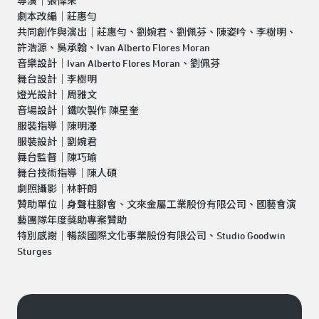
導演｜張偉來
劇本改編｜莊惠勻
共同創作與演出｜莊惠勻、劉婉君、劉佩芬、陳姿吟、李樹明、
許浩源、吳承翰、Ivan Alberto Flores Moran
音樂設計｜Ivan Alberto Flores Moran、劉佩芬
舞台設計｜李樹明
燈光設計｜周雅文
音場設計｜鐵吹製作 陳星奎
服裝指導｜陳明澤
服裝設計｜劉婉君
舞台監督｜陳巧瑜
舞台技術指導｜陳人碩
劇照攝影｜林軒朗
贊助單位｜身聲柱腳會、文來金屬工業股份有限公司、國藝會演
藝團隊年度獎助專案贊助
特別感謝｜暢談國際文化事業股份有限公司、Studio Goodwin
Sturges