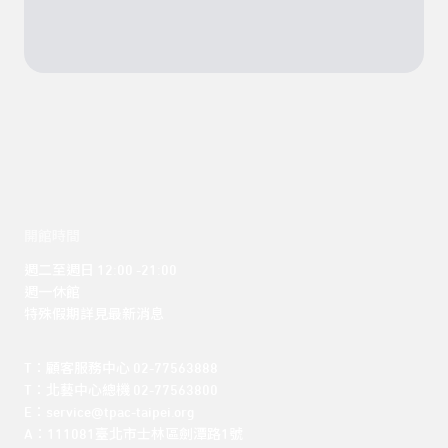
開館時間
週二至週日 12:00 -21:00

週一休館

特殊假期詳見最新消息
T：顧客服務中心 02-77563888 

T：北藝中心總機 02-77563800 

E：service@tpac-taipei.org 

A：111081臺北市士林區劍潭路1號