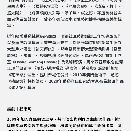
作品為《祕徑》、《在大水之中》、《摘星星的人》、《阿勇的
黑白人生》、《厝邊皮影班》、《老鼠娶親》、《填海．移山．
追太陽》、《踩高蹺的人》等。除了導、演之餘，亦擅長舞台與
面具傀儡設計製作，曾多年擔任淡水環境藝術節藝術踩街美術統
籌。
近年經常受邀往返馬來西亞，帶領社區藝術踩街工作坊造型製作
以及擔任戲劇導演，曾帶領馬來西亞新紀元學院戲劇系學生製作
大型戶外演出《補天傳說》、邦咯島藝術節大型環境劇場《島民
劇場》、馬來西亞校園巡演《老鼠娶親》、馬來西亞紅姐姐工作
室《Hoong Siamang Hooong》光影劇導演、馬來西亞廣東會館青
年現代舞蹈團 《風媒花與神獸》導演等。曾參與無垢舞蹈劇場
《花神祭》演出、匯川聚場任演員。2018年澳門藝術節－足跡
《找記憶》特約演員。 2020年受邀擔任山宛然客家布袋戲團作品
《偶人記》導演。
編劇
｜
莊惠勻
2008
年加入身聲劇場至今，共同演出與創作身聲劇場作品，近年
國際參與包括愛丁堡藝穗節、檳城喬治藝術節等主要演出者。劇