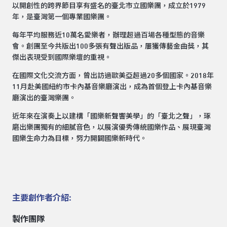
以開創性的跨界節目享有盛名的臺北市立國樂團，成立於1979
年，是臺灣第一個專業國樂團。
每年平均服務近10萬名愛樂者，辦理超過百場各種型態的音樂
會。創團至今共版出100多張有聲出版品，屢獲傳藝金曲獎，其
傑出表現受到國際樂壇的重視。
在國際文化交流方面，曾出訪過歐美亞超過20多個國家。2018年
11月赴美國紐約市卡內基音樂廳演出，成為首個登上卡內基音樂
廳演出的臺灣樂團。
近年來在演奏上以建構「國樂新聲響美學」的「臺北之聲」，琢
磨出樂團獨有的細膩音色，以展演優秀傳統國樂作品、展現臺灣
國樂生命力為目標，努力開闢國樂新時代。
主要創作者介紹:
製作團隊