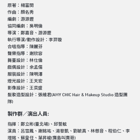
原著：楊富閔
作曲：顏名秀
編劇：游源鏗
協同編劇：吳明倫
導演：鄭嘉音、游源鏗
執行導演/動作設計：李羿璇
合唱指導：陳麗芬
聲樂指導：謝欣容
舞臺設計：林仕倫
戲偶設計：余孟儒
服裝設計：陳明澤
燈光設計：王天宏
影像設計：王奕盛
髮妝造型設計：張維君(AMY CHIC Hair & Makeup Studio 造型團
隊)
製作群／演出人員:
指揮：鄭立彬(臺北場)、邱誓舷
演員：呂雪鳳、謝銘祐、湯發凱、劉毓真、林慈音、程伯仁、李
增銘、蘇皇任、葉昇峻(寶島叫賣哥)