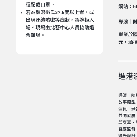
程配戴口罩。
網站：
h
若為額溫攝氏37.5度以上者，或
出現連續咳嗽等症狀，將婉拒入
導演｜
場。現場由北藝中心人員協助退
畢業於國
票離場。
元，涵
進港
導演｜陳
故事原型
演員｜尹宣
共同發展｜
邱奕嘉、
舞臺監督
燈光設計