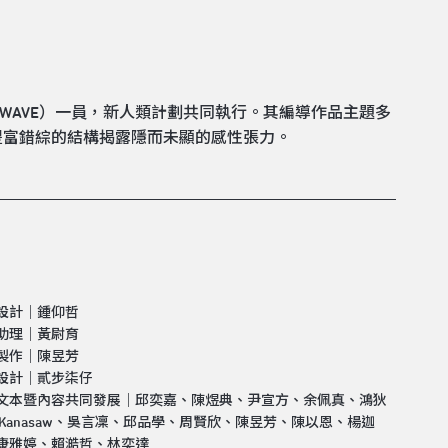
GWAVE）一員，新人類計劃共同執行。其編導作品主題多
豐富錯綜的結構揭露隱而未顯的感性張力。
設計｜鍾仰哲
助理｜黃尉育
製作｜陳昱芳
設計｜貳步柒仔
文本暨內容共同發展｜邱奕嘉、陳煜典、尹宣方、余佩真、鴻狄
un Kanasaw、吳言凜、邱品學、周賢欣、陳昱芳、陳以恩、楊迦
康雅婷、賴澔哲、林奕達