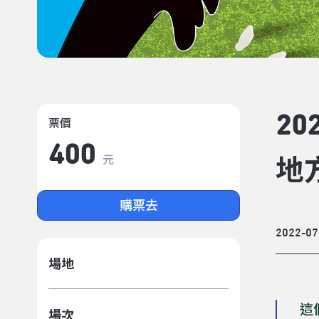
2
票價
400
元
地
購票去
2022-07
場地
這
場次