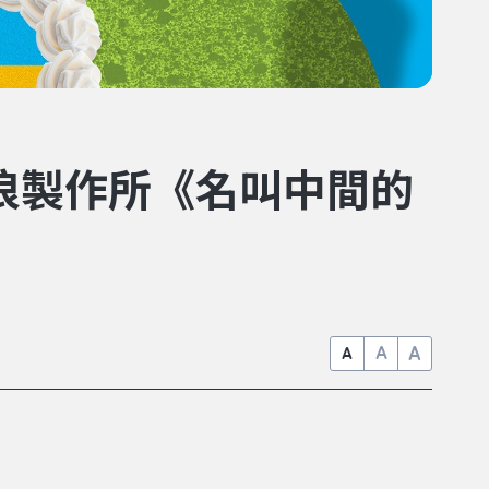
港浪製作所《名叫中間的
A
A
A