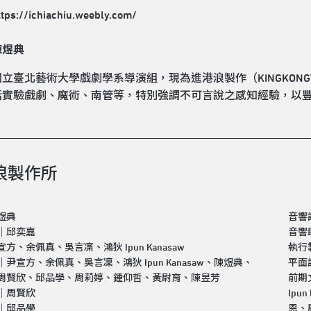
ttps://ichiachiu.weebly.com/
陳煜典
立臺北藝術大學戲劇學系導演組，現為進港浪製作（KINGKON
括實驗戲劇、魔術、南管等，特別強調不可言說之感知經驗，以
浪製作所
煜典
音響
｜邱奕嘉
音響
方、余佩真、吳言凜、鴻狄 Ipun Kanasaw
執行
尹宣方、余佩真、吳言凜、鴻狄 Ipun Kanasaw、陳煜典、
平面
周賢欣、邱品學、周莉婷、鍾仰哲、黃尉育、陳昱芳
前期
｜周賢欣
Ip
｜邱品學
恩、