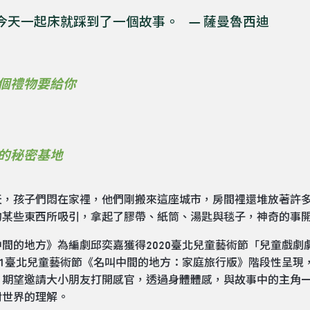
今天一起床就踩到了一個故事。 — 薩曼魯西迪
個禮物要給你
的秘密基地
天，孩子們悶在家裡，他們剛搬來這座城市，房間裡還堆放著許
的某些東西所吸引，拿起了膠帶、紙筒、湯匙與毯子，神奇的事開
中間的地方》為編劇邱奕嘉獲得2020臺北兒童藝術節「兒童戲
21臺北兒童藝術節《名叫中間的地方：家庭旅行版》階段性呈現，
。期望邀請大小朋友打開感官，透過身體體感，與故事中的主角
對世界的理解。