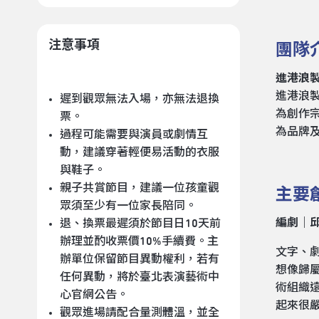
注意事項
團隊
進港浪
進港浪
遲到觀眾無法入場，亦無法退換
為創作
票。
為品牌
過程可能需要與演員或劇情互
動，建議穿著輕便易活動的衣服
與鞋子。
親子共賞節目，建議一位孩童觀
主要
眾須至少有一位家長陪同。
編劇｜
退、換票最遲須於節目日10天前
辦理並酌收票價10%手續費。主
文字、
辦單位保留節目異動權利，若有
想像歸
任何異動，將於臺北表演藝術中
術組織
心官網公告。
起來很
觀眾進場請配合量測體溫，並全