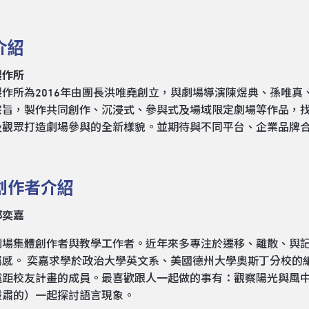
介紹
製作所
製作所為2016年由團長洪唯堯創立，與劇場導演陳煜典、孫唯真
宗旨，製作共同創作、沉浸式、參與式及場域限定劇場等作品，
及觀眾打造劇場參與的全新樣貌。並期待與不同平台、企業品牌
創作者介紹
邱奕嘉
劇場集體創作者與教學工作者。近年來多專注於遷移、離散、與
屬感。 奕嘉求學於政治大學英文系、美國德州大學奧斯丁分校的
遠距校友計畫的成員。最喜歡跟人一起做的事有：觀察陽光與風
嚴肅的）一起探討語言現象。