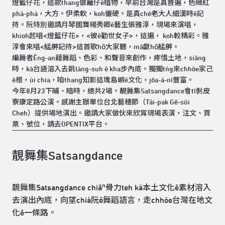
燈籃仔花，這款thang做籬仔ê植物，早前台灣是真普遍，色緻紅
phà-phà，大方。伊柔軟，koh儼硬。是真chē老大人細漢時ê記
持。阮特別邀請月琴國寶楊秀卿ê藝生張雅淳，現場來演唱，
khioh起唱<燈藍仔花>，<彼ê勸世女子>，這遍， koh較精彩。雅
淳會來唱<艋舺記持>這首歌hō͘大家聽，mā獻hō͘艋舺。
編舞者Êng-an藉舞蹈、色彩、和聲音來創作，疼惜土地，siāng
時，kā台語溶入去跳làng-suh ê kha步內底。獨獨tńg來chhōe家己
ê根，ùi chia，咱thang知影這塊島嶼ê文化，jōa-á-nī豐富。
今年8月23下晡、暗時，總共2場。靚舞集Satsangdance會tī剝皮
寮康定路公演。感謝主辦單位台北藝穗節（Tâi-pak Gē-sūi
Cheh）提供場地演出。邀請大家做伙來欣賞現場表演，注文、買
票、號位，請去OPENTIX平台。
靚舞集Satsangdance
靚舞集Satsangdance chiâⁿ骨力teh kā本土文化ê素材溶入
去演出內底，向望chià阮ê舞蹈語言，走chhōe台灣在地文
化ê一條路。