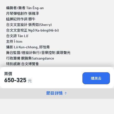
編舞者/舞者 Tân Êng-an
月琴彈唱創作 張雅淳
艋舺記持作詞 戇牛
台文文宣設計 張秀如(Sherry)
台文文宣校正 Ngô͘ Ka-bêng(Hê-bí)
台文詩 Tân Lō͘
主持 Î-him
攝影 Lô Kun-chhong, 邱怡青
舞台監督/燈設計執行/音樂控制 廣璟聲光
行政籌備 靚舞集Satsangdance
特別感謝 台文博覽會
票價
購票去
650-325
元
節目詳情