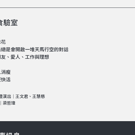
食驗室
妹花
晨總是會開啟一堆天馬行空的對話
朋友、愛人、工作與理想
人消瘦
更快活
暨演出｜王文君、王慧慈
｜梁哲瑋