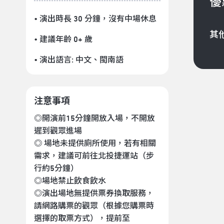
優
• 演出時長 30 分鐘
，沒有中場休息
其
• 建議年齡 0+ 歲
• 演出語言:
中文
、
閩南語
注意事項
◎開演前15分鐘開放入場，不開放
遲到觀眾進場
◎ 場地未提供廁所使用，若有相關
需求，建議可前往北投捷運站（步
行約5分鐘）
◎場地禁止飲食飲水
◎演出場地無提供票券換取服務，
請網路購票的觀眾（根據您購票時
選擇的取票方式），提前至