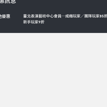
惠訊息
臺北表演藝術中心會員─成癮玩家／團隊玩家85
他優惠
新手玩家9折