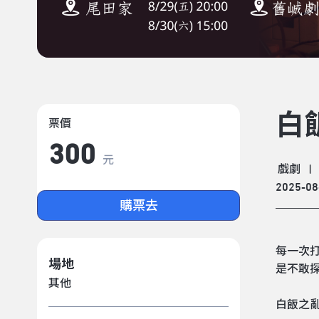
白
票價
300
元
戲劇
|
2025-08
購票去
每一次
場地
是不敢
其他
白飯之