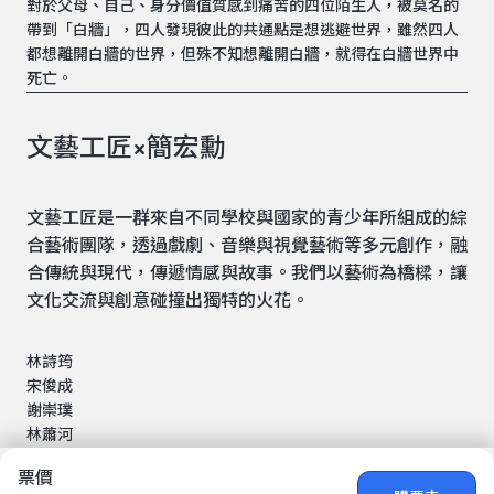
對於父母、自己、身分價值質感到痛苦的四位陌生人，被莫名的
帶到「白牆」，四人發現彼此的共通點是想逃避世界，雖然四人
都想離開白牆的世界，但殊不知想離開白牆，就得在白牆世界中
死亡。
文藝工匠×簡宏勳
文藝工匠是一群來自不同學校與國家的青少年所組成的綜
合藝術團隊，透過戲劇、音樂與視覺藝術等多元創作，融
合傳統與現代，傳遞情感與故事。我們以藝術為橋樑，讓
文化交流與創意碰撞出獨特的火花。
林詩筠
宋俊成
謝崇璞
林蕭河
票價