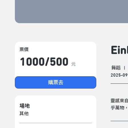
Ein
票價
1000/​500
元
舞蹈
|
2025-09
購票去
靈感來自
場地
乎萬物
其他