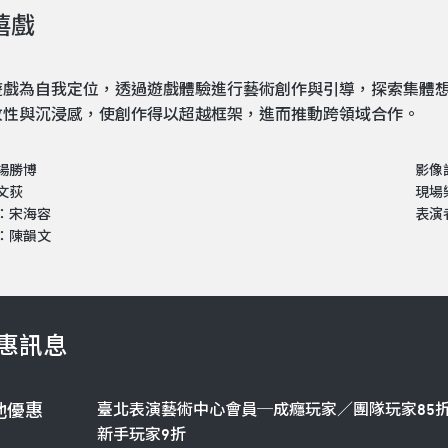
嬉戲
遊戲為自我定位，透過遊戲體驗進行藝術創作與引導，探索集體
放性與沉浸感，使創作得以超越框架，進而推動跨領域合作。
楊勝博
影像
文荻
現場
：宋海容
表演
：陳韻文
惠訊息
臺北表演藝術中心會員─成癮玩家／團隊玩家85
他優惠
新手玩家9折