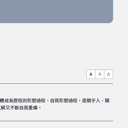
A
A
A
哲學，展現個體成長歷程的形塑過程。自我形塑過程，是關乎人、關
瓦解又不斷自我重構。