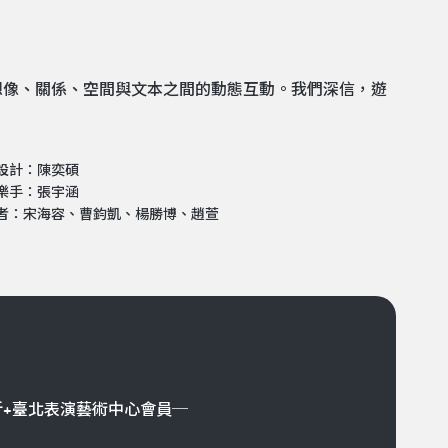
想像、關係、空間與文本之間的動態互動。我們深信，遊
設計：陳奕碩
樂手：張宇涵
者：宋海容、曹鈞凱、楊勝博、趙萱
折+臺北表演藝術中心會員─