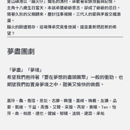
金山磺港以「蹦火仔」聞名的漁村，承載著家族技藝與記憶。
主角十八歲生日當天，本該承襲爺爺意志，卻成了爺爺的忌日。
隨著久別的父親歸來，塵封往事揭開，三代人的愛與矛盾交織激
盪。
蹦火的餘燼猶存，這場傳承究竟會熄滅，還是重新燃起新的希
望？
夢盡團劇
「夢盡」「夢境」
希望我們抱持著「要在夢想的盡頭團聚」一般的衝勁，也
期望我們如置身夢境之中，甜美又愉快的做戲。
嘉玲、鱻、喬瑄、思彣、志康、姵僮、嘉綺、姷羲、友謙、品
豪、凱棱、 千益、禹僑、艾臻、采璇、芮安、紫嫚、Ten、怡
萍、犇、柏恩、達也、健誠、郁晴、滽銚、建霖、承祐