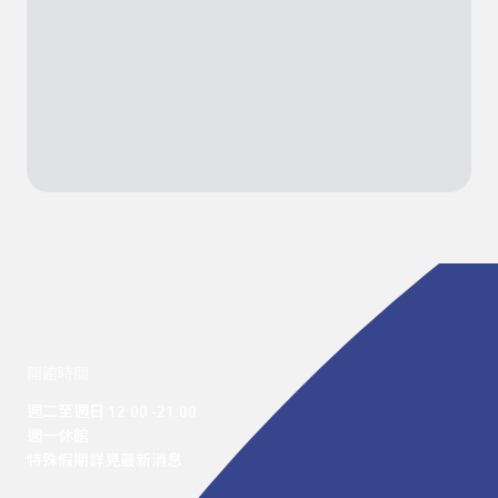
開館時間
週二至週日 12:00 -21:00

週一休館

特殊假期詳見最新消息