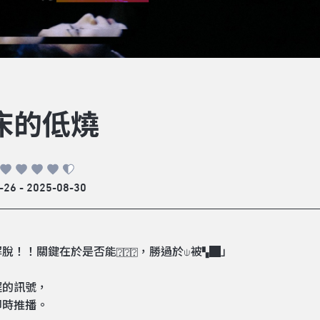
床的低燒
-26 - 2025-08-30
脫！！關鍵在於是否能⍰⍰⍰，勝過於⍦被▚█」
遲的訊號，
即時推播。