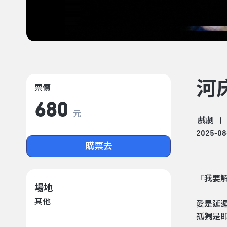
河
票價
680
元
戲劇
|
2025-08
購票去
「我要解
場地
其他
愛是延
孤獨是