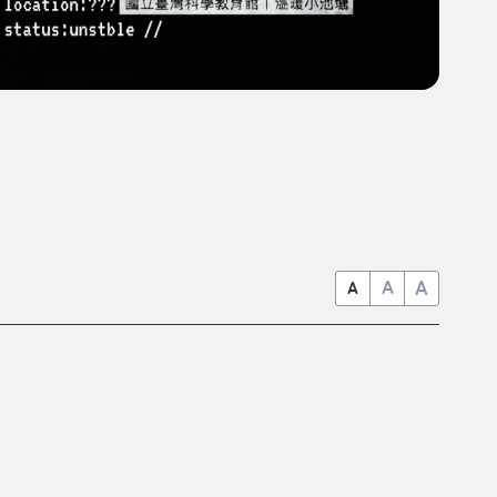
A
A
A