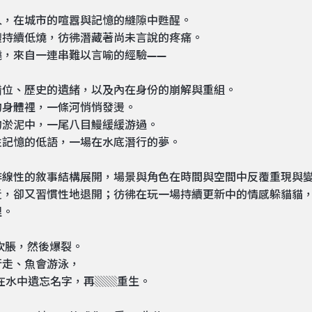
人，在城市的喧囂與記憶的縫隙中甦醒。
體持續低燒，彷彿潛藏著尚未言說的疼痛。
燒，來自一連串難以言喻的經驗——
錯位、歷史的遺緒，以及內在身份的崩解與重組。
的身體裡，一條河悄悄發燙。
的淤泥中，一尾八目鰻緩緩游過。
性記憶的低語，一場在水底潛行的夢。
非線性的敘事結構展開，場景與角色在時間與空間中反覆重現與
近，卻又習慣性地退開；彷彿在玩一場持續更新中的情感躲貓貓
裡。
吹脹，然後爆裂。
行走、魚會游泳，
會在水中遺忘名字，再▒▒重生。