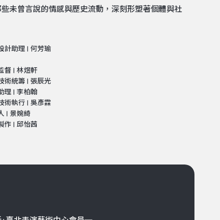
那些未曾言說的情感與歷史流動，深刻形塑著個體與社
設計助理 | 何芳瑜
監督 | 林煜軒
技術統籌 | 張辰光
助理 | 李柏翰
技術執行 | 吳彥霖
 | 景婉綺
製作 | 邱怡茜