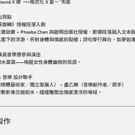
t found.X 被╺••格式化 X 愛ㄧˇ失能
出亮點
菲旋轉》授權段落入劇
蕭詒徽 × Phoebe Chen 與啟明出版社授權，節選段落融入文本
水面下的浮游，折射身體與情感的裂縫；詩句穿行舞台，如夢如
演員袁學慧參與演出
細水潺潺——喚醒女性身體幽微的低語。
× 音樂 設計聯手
媒體藝術家／獨立策展人） × 盧乙蝶（音樂創作者／歌手）
流動影像交錯如水，緩緩雕塑出情感漂浮的場域。
製作