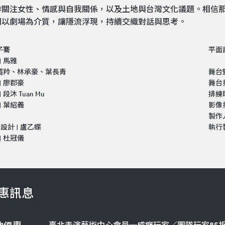
作關注女性、情感與自我關係，以及土地與台灣文化議題。相信
們以劇場為介質，讓隱流浮現，持續交織對話與思考。
林子騫
平面
| 馬雅
 林湄羚、林承豪、葉長青
舞台
| 廖郡豪
舞台
 段沐 Tuan Mu
排練
| 葉紹義
影像
製作人
設計 | 盧乙蝶
執行
| 杜冠儀
惠訊息