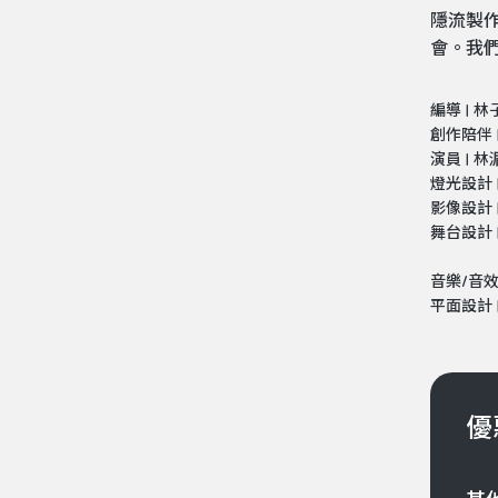
隱流製
會。我
編導 | 
創作陪伴 
演員 |
燈光設計 
影像設計 |
舞台設計 
音樂/音效
平面設計 
優