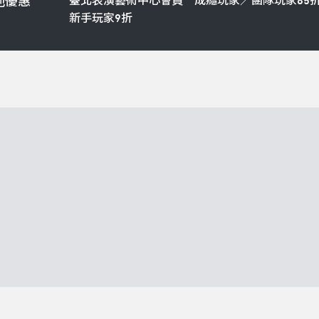
臺北表演藝術中心會員─成癮玩家／團隊玩家85
他優惠
新手玩家9折