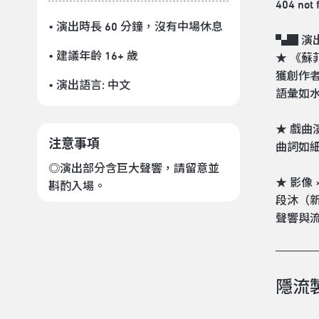
404 no
• 演出時長 60 分鐘
，沒有中場休息
▚█ 演
• 建議年齡 16+ 歲
★ 《蘇
獲創作者
• 演出語言:
中文
語彙如
★ 戲曲
注意事項
曲詞如
◎演出部分含巨大聲響，請留意並
★ 影像 
斟酌入場。
段沐（新
聲響與
隱流