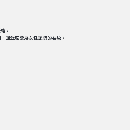
脈絡，
潮，回聲般延展女性記憶的裂紋。