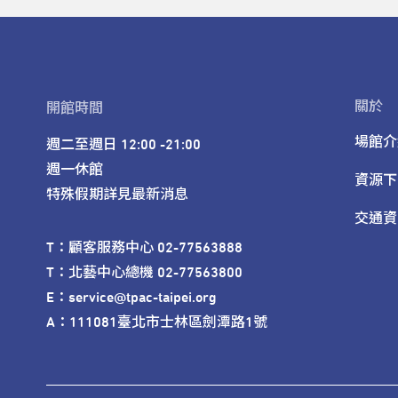
關於
開館時間
場館介
週二至週日 12:00 -21:00

週一休館

資源下
特殊假期詳見最新消息
交通資
T：顧客服務中心 02-77563888 

T：北藝中心總機 02-77563800 

E：service@tpac-taipei.org 

A：111081臺北市士林區劍潭路1號