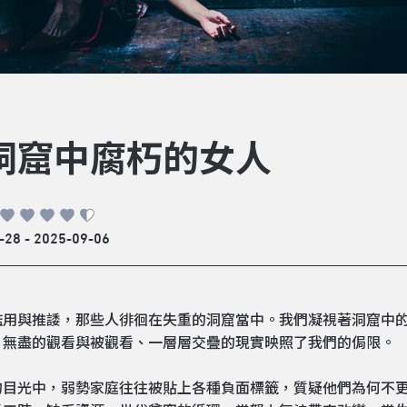
洞窟中腐朽的女人
-28 - 2025-09-06
濫用與推諉，那些人徘徊在失重的洞窟當中。我們凝視著洞窟中
，無盡的觀看與被觀看、一層層交疊的現實映照了我們的侷限。
的目光中，弱勢家庭往往被貼上各種負面標籤，質疑他們為何不