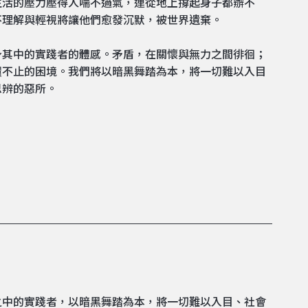
生活的壓力壓得人喘不過氣，連從地上撐起身子都辦不
不理解與輕視將讓他們愈發沉默，被世界遺棄。
身其中的實踐者的體感。矛盾，在關懷與無力之間徘徊；
環不止的困境。我們將以暗黑舞踏為本，將一切難以入目
思辨的惡所。
之中的實踐者，以暗黑舞踏為本，將一切難以入目、社會