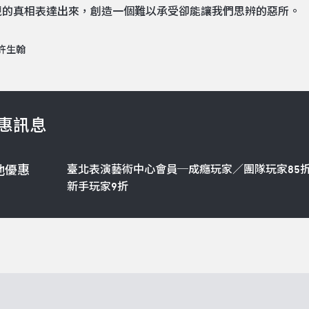
視的真相表達出來，創造一個難以承受卻能讓我們思辨的惡所。
許生翰
惠訊息
臺北表演藝術中心會員─成癮玩家／團隊玩家85
他優惠
新手玩家9折