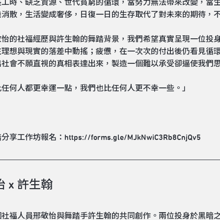
長工時、缺乏資源、世代貧窮的循環，當努力無法帶來改變，當
機消散，生活變成奢侈，日復一日的生存取代了對未來的期待，
敬怡的社福經歷與許生翰的舞踏背景，我們希望真實呈現一位投
在理想與現實的落差中動搖；疲憊，在一次次的付出後仍看見循
出社會不願直視的真相表達出來，製造一個難以承受卻逼使我們
比任何人都更幸運一點，我們也比任何人更不幸一些。」
工作坊報名：https://forms.gle/MJkNwiC3Rb8CnjQv5
 x 許生翰
個社福人員邢敬怡與舞踏手許生翰的共同創作。兩位投身於黑暗