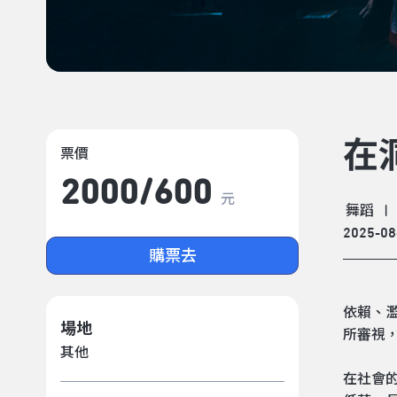
在
票價
2000/​600
元
舞蹈
|
2025-08
購票去
依賴、
場地
所審視
其他
在社會