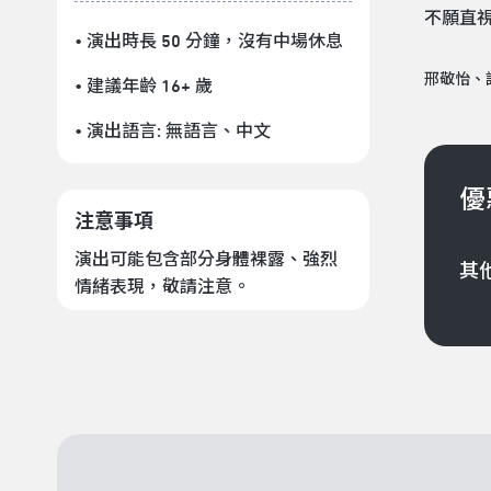
不願直
• 演出時長 50 分鐘
，沒有中場休息
邢敬怡、
• 建議年齡 16+ 歲
• 演出語言:
無語言
、
中文
優
注意事項
演出可能包含部分身體裸露、強烈
其
情緒表現，敬請注意。