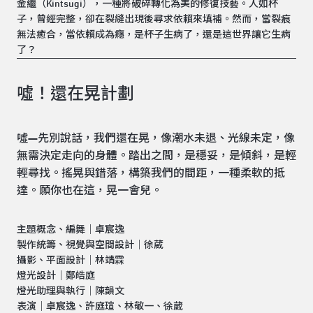
金繼（Kintsugi），一種將破碎轉化為美的修復技藝。人如杯
子，曾經完整，卻在裂縫出現後尋求依賴來填補。然而，當裂痕
無法癒合，當依賴成為癮，是杯子生病了，還是這世界讓它生病
了？
噓！還在晃計劃
噓—先別說話，我們還在晃，像潮水未退、光線未定，像
無需決定走向的身體。踏出之間，是穩妥，是傾斜，是輕
輕尋找。搖晃與錯落，構築我們的間距，一種柔軟的抵
達。願你也在這，晃一會兒。
主題概念、編舞｜卓宸逸
製作統籌、視覺與空間設計｜徐葳
攝影、平面設計｜林靖霖
燈光設計｜鄭皓庭
燈光助理與執行｜陳韻文
表演｜卓宸逸、許庭瑄、林敬一、徐葳