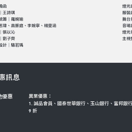
曉函
燈光
｜王詩琪
服裝
統籌｜羅婉瑜
舞台
思瑋、高振庭、李婉寧、楊雯涵
音場
｜張以沁
燈光
｜劉子齊
主視覺設
設計｜駱若瑀
惠訊息
異業優惠：
他優惠
1. 誠品會員、國泰世華銀行、玉山銀行、富邦銀
9 折