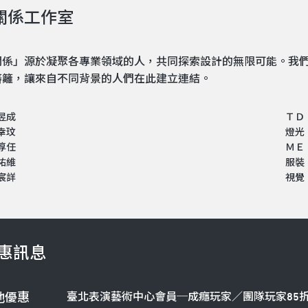
關係工作室
關係」源於凝聚各專業領域的人，共同探索設計的無限可能。我
藩籬，讓來自不同背景的人們在此建立連結。
昱成
ＴＤ
幸玟
燈光
淳任
ＭＥ
祐維
服裝
宸詳
視覺
惠訊息
臺北表演藝術中心會員─成癮玩家／團隊玩家85
他優惠