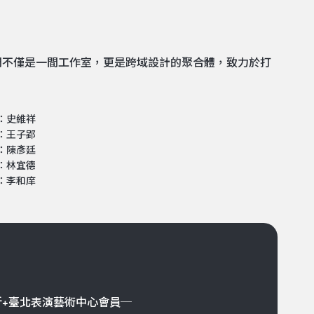
們不僅是一間工作室，更是跨域設計的聚合體，致力於打
：史維祥
：王子郢
：陳彥廷
：林宜德
：李和庠
折+臺北表演藝術中心會員─