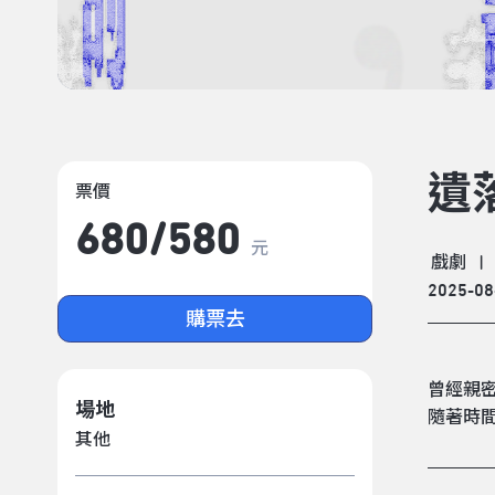
遺
票價
680/​580
元
戲劇
|
2025-08
購票去
曾經親
場地
隨著時
其他