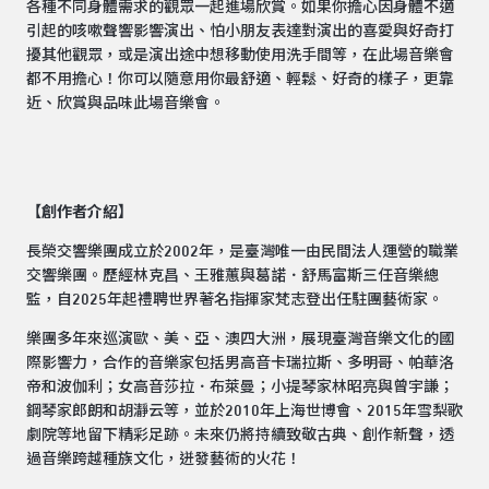
各種不同身體需求的觀眾一起進場欣賞。如果你擔心因身體不適
引起的咳嗽聲響影響演出、怕小朋友表達對演出的喜愛與好奇打
擾其他觀眾，或是演出途中想移動使用洗手間等，在此場音樂會
都不用擔心！你可以隨意用你最舒適、輕鬆、好奇的樣子，更靠
近、欣賞與品味此場音樂會。
【創作者介紹】
長榮交響樂團成立於2002年，是臺灣唯一由民間法人運營的職業
交響樂團。歷經林克昌、王雅蕙與葛諾．舒馬富斯三任音樂總
監，自2025年起禮聘世界著名指揮家梵志登出任駐團藝術家。
樂團多年來巡演歐、美、亞、澳四大洲，展現臺灣音樂文化的國
際影響力，合作的音樂家包括男高音卡瑞拉斯、多明哥、帕華洛
帝和波伽利；女高音莎拉．布萊曼；小提琴家林昭亮與曾宇謙；
鋼琴家郎朗和胡瀞云等，並於2010年上海世博會、2015年雪梨歌
劇院等地留下精彩足跡。未來仍將持續致敬古典、創作新聲，透
過音樂跨越種族文化，迸發藝術的火花！