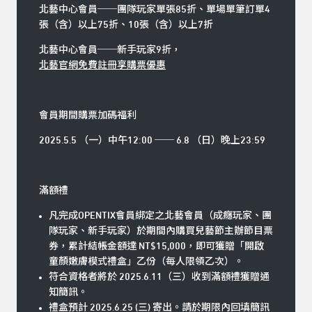
北藝中心會員
──
團隊玩家單張85折、單場單筆訂單4
張（含）以上75折、10張（含）以上7折
北藝中心會員
──
新手玩家9折，
北藝官網免費註冊享購票優惠
會員期間購票加碼福利
2025.5.5 （一）中午12:00 ── 6.8 （日）晚上23:59
滿額禮
凡完成OPENTIX會員綁定之北藝會員（成癮玩家、團
隊玩家、新手玩家）於期間內購買兒藝節主辦節目票
券，累計結帳金額達 NT$15,000，即可獲贈「
開啟
童顏嫩膚模式禮盒
」乙份（每人限領乙次）。
符合資格者將於 2025.6.11（三）收到滿額禮獲贈通
知簡訊。
禮盒預計 2025.6.25 (三) 寄出。請於期限內回填簡訊