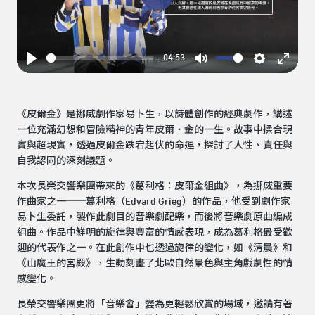
Play
-04:53
Play
Mute
Settings
Enter
fullsc
《皮爾金》是挪威劇作家易卜生，以詩體創作的經典劇作，講述
一位充滿幻想和冒險精神的青年皮爾．金的一生。故事中揉合現
實與超現實，透過皮爾金跌宕起伏的命運，探討了人性、責任與
自我認同的深刻議題。
本次長榮交響樂團帶來的《葛利格：皮爾金組曲》，為挪威重要
作曲家之一──葛利格（Edvard Grieg）的作品，他受到劇作家
易卜生委託，製作此劇目的音樂劇配樂，而後將音樂劇原曲編成
組曲。作品中鮮明的旋律與豐富的情感表現，成為葛利格最受歡
迎的代表作之一。在此創作中也透過旋律的變化，如《清晨》和
《山魔王的宮殿》，生動刻畫了北歐自然景色與主角戲劇性的情
感變化。
長榮交響樂團更將「音樂會」變為更輕鬆欣賞的場域，邀請有著