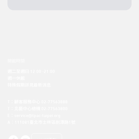
開館時間
週二至週日 12:00 -21:00

週一休館

特殊假期詳見最新消息
T：顧客服務中心 02-77563888 

T：北藝中心總機 02-77563800 

E：service@tpac-taipei.org 

A：111081臺北市士林區劍潭路1號