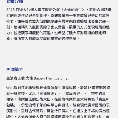
節目介紹
2025 幻術大仙個人年度魔術公演《大仙的誕生》，將融合網路爆
紅的經典作品與全新創作，為觀眾帶來一場集歡樂與奇幻的感官
盛宴，讓每位喜愛大仙的觀眾都有機會親身體驗魔法發生的那一
刻。這場精彩的魔術秀除了會以驚喜、歡樂的方式呈現魔術的魅
力，拉近觀眾與魔術的距離，也希望打破大家對魔術的既定印
象，讓所有人都能享受魔術帶來的純粹快樂。
團隊簡介
主演者 幻術大仙 Daxien The Illusionist
從小就對江湖騙術與神仙戲法產生濃厚興趣，於是16年來刻苦練
就一身絕技，尤以「三仙歸洞」、「當局者迷」、「空中釣魚」
聞名。演創俱佳的幻術大仙，在於魔術創作最大特色為「古風新
包裝」，承襲流傳千年的中華古典戲法，結合現代魔術藝術的表
演形式，重現古代絕活，開創今日傳說。在過去上千場的演出經
驗中，大仙表演最大特色是總能創造極至觀眾互動觀眾互動，演