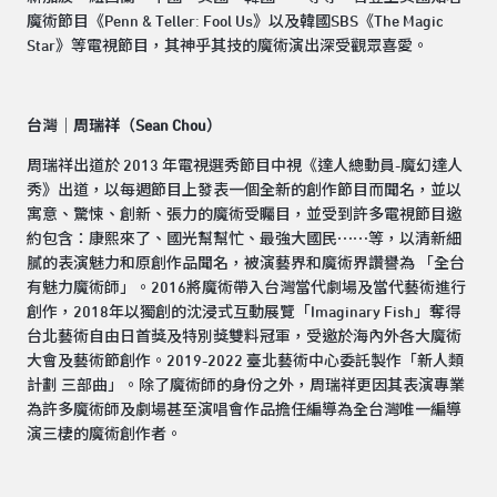
魔術節目《Penn & Teller: Fool Us》以及韓國SBS《The Magic
Star》等電視節目，其神乎其技的魔術演出深受觀眾喜愛。
台灣｜周瑞祥（Sean Chou）
周瑞祥出道於 2013 年電視選秀節目中視《達人總動員-魔幻達人
秀》出道，以每週節目上發表一個全新的創作節目而聞名，並以
寓意、驚悚、創新、張力的魔術受矚目，並受到許多電視節目邀
約包含：康熙來了、國光幫幫忙、最強大國民⋯⋯等，以清新細
膩的表演魅力和原創作品聞名，被演藝界和魔術界讚譽為 「全台
有魅力魔術師」。2016將魔術帶入台灣當代劇場及當代藝術進行
創作，2018年以獨創的沈浸式互動展覽「Imaginary Fish」奪得
台北藝術自由日首獎及特別獎雙料冠軍，受邀於海內外各大魔術
大會及藝術節創作。2019-2022 臺北藝術中心委託製作「新人類
計劃 三部曲」。除了魔術師的身份之外，周瑞祥更因其表演專業
為許多魔術師及劇場甚至演唱會作品擔任編導為全台灣唯一編導
演三棲的魔術創作者。