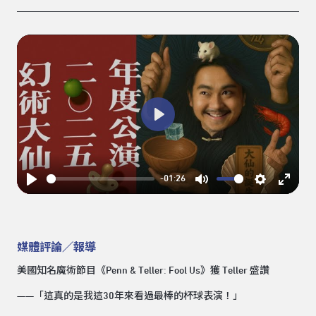
Play
-01:26
Play
Mute
Settings
Enter
fullsc
媒體評論／報導
美國知名魔術節目《Penn & Teller: Fool Us》獲 Teller 盛讚
——「這真的是我這30年來看過最棒的杯球表演！」