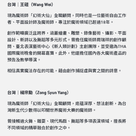
台灣｜王磑（Wang Wei）
現為魔術師「幻術大仙」全職顧問，同時也是一位藝術自由工作
者、平面設計師及魔術師，專注於魔術領域已超過18年。
創作範疇廣泛且跨界，涵蓋繪畫、雕塑、錄像藝術、攝影、平面
設計、新詩以及舞蹈等多元形式。曾擔任魔術師周瑞祥的創作顧
問、臺北表演藝術中心《新人類計劃》主創團隊，並受邀為TMA
國際魔術晚會的開幕嘉寶。此外，他還擔任國內各大魔術產品的
預告及教學導演。
相信真實魔法存在的可能，藉由創作捕捉虛與實之間的詩意。
台灣｜楊宗勳（Zong Syun Yang）
現為魔術師「幻術大仙」全職顧問，底蘊深厚、想法創新，為台
灣新生代少數得以叩關世界魔術大賽的魔術師。
曾接觸過火舞、雜耍、現代馬戲、舞蹈等多項表演領域，擅長將
不同領域的精華融合於創作之中。