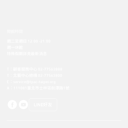
開館時間
週二至週日 12:00 -21:00

週一休館

特殊假期詳見最新消息
T：顧客服務中心 02-77563888 

T：北藝中心總機 02-77563800 

E：service@tpac-taipei.org 

A：111081臺北市士林區劍潭路1號
LINE好友