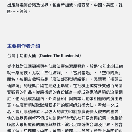
出足跡遍佈台灣及世界，包含新加波、紐西蘭、中國、美國、韓
國⋯⋯等等。
主要創作者介紹
台灣｜幻術大仙（Daxien The Illusionist）
從小就對江湖騙術與神仙戲法產生濃厚興趣，於是16年來刻苦練
就一身絕技，尤以「三仙歸洞」、「當局者迷」、「空中釣魚」
聞名。被網友戲稱為是「魔法部頭號通緝犯」，憑藉著「榴蓮三
仙歸洞」的經典片段在網路上爆紅，在社群上擁有多支破百萬瀏
覽觀看的作品。從魔術師的身份搖身一變成為家喻戶曉的流量網
紅，也因此成為國內、外綜藝節目與商業活動爭相邀約的演出嘉
賓。在魔術領域默默耕耘多年的魔術師幻術大仙，看似一夕成
名，實則厚積薄發，以強大的實力和創意贏得廣大觀眾的喜愛。
他的幽默與創新不但成功創造新時代的社群語言與記憶，也重新
喚起大眾對魔術的興趣與熱忱。演出足跡遍佈台灣及世界，包含
新加波、紐西蘭、中國、美國、韓國⋯⋯等等，曾登上美國知名