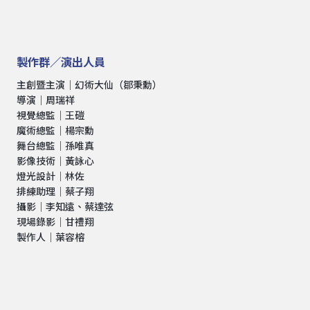
製作群／演出人員
主創暨主演｜幻術大仙（鄒秉勳）
導演｜周瑞祥
視覺總監｜王磑
魔術總監｜楊宗勳
舞台總監｜孫唯真
影像技術｜黃詠心
燈光設計｜林佐
排練助理｜蔡子翔
攝影｜李知遠、蔡達弦
現場錄影｜甘禮翔
製作人｜葉容榕