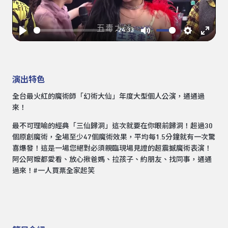
-24:33
Play
Mute
Settings
Enter
fullsc
演出特色
全台最火紅的魔術師「幻術大仙」年度大型個人公演，通通過
來！
最不可理喻的經典「三仙歸洞」這次就要在你眼前歸洞！超過30
個原創魔術，全場至少47個魔術效果，平均每1.5分鐘就有一次驚
喜爆發！這是一場您絕對必須親臨現場見證的超震撼魔術表演！
阿公阿嬤都愛看、放心揪爸媽、拉孩子、約朋友、找同事，通通
過來！#一人買票全家起笑