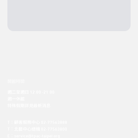
開館時間
週二至週日 12:00 -21:00

週一休館

特殊假期詳見最新消息
T：顧客服務中心 02-77563888 

T：北藝中心總機 02-77563800 

E：service@tpac-taipei.org 
