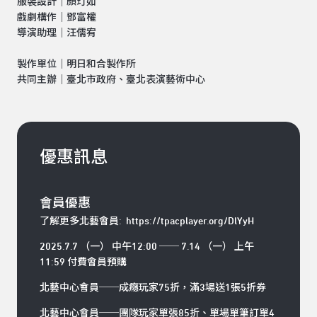
服裝設計｜顏玎如
戲劇構作｜鄧富權
導演助理｜汪儒宥
製作單位｜明日和合製作所
共同主辦｜臺北市政府、臺北表演藝術中心
優惠訊息
會員優惠
了解更多北藝會員:
https://tpacplayer.org/DlYyH
2025.7.7 （一） 中午12:00 ── 7.14 （一） 上午
11:59 付費會員預購
北藝中心會員──成癮玩家75折，滿3場送1張5折券
北藝中心會員──團隊玩家單張85折、單場單筆訂單4