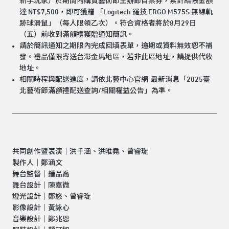
新手玩家）於期間內購買藝術節主辦節目票券，累計結帳金額
達 NT$7,500，即可獲贈 「Logitech 羅技 ERGO M575S 無線軌
跡球滑鼠」（每人限領乙次）。符合資格者將於8月29日
（五）前收到滿額禮獲贈通知簡訊。
請於簡訊通知之期限內完成回填表單，逾期或資料無效恕不補
發。禮品僅限寄送台澎金馬地區，若非此區地址，請提供代收
地址。
相關時程與配送進度，請依北藝中心官網-最新消息「2025臺
北藝術節滿額禮配送查詢/相關權益公告」為準。
共同創作暨表演｜洪千涵、洪唯堯、曾睿琁
製作人｜鄭涵文
舞台監督｜鍾品喬
舞台設計｜陳嘉微
燈光設計｜鄭悠、曾睿琁
影像設計｜黃詠心
音樂設計｜鄭兆恩