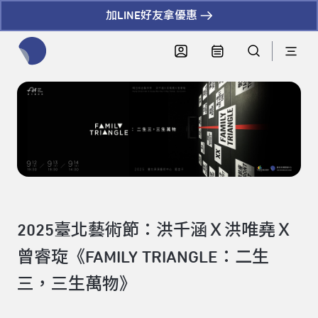
加LINE好友拿優惠
全網站搜尋節目、活動、影音文章
2025臺北藝術節：洪千涵Ｘ洪唯堯Ｘ
曾睿琁《FAMILY TRIANGLE：二生
三，三生萬物》