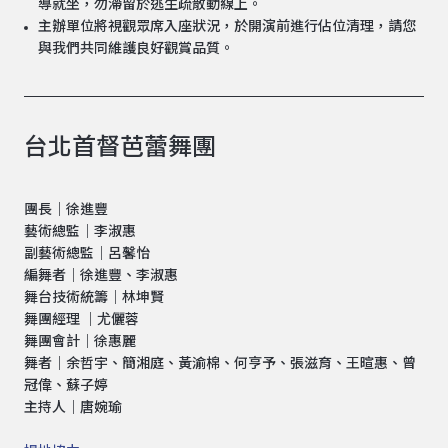
導就坐，勿滯留於逃生疏散動線上。
主辦單位將視觀眾席入座狀況，於開演前進行佔位清理，請您
與我們共同維護良好觀賞品質。
台北首督芭蕾舞團
團長｜徐進豐
藝術總監｜李淑惠
副藝術總監｜呂馨怡
編舞者｜徐進豐、李淑惠
舞台技術統籌｜林坤賢
舞團經理 ｜尤儷蓉
舞團會計｜徐惠麗
舞者｜余哲宇、簡湘庭、黃渝棉、何亨予、張滋育、王暄惠、曾
冠偉、蘇子婷
主持人｜唐婉瑜