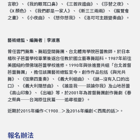
言歌》、《我的眼耳口鼻》、《三首詼諧曲》、《莎替之夜》、
《X 顏色》、《我們都是一家人》、《新三三兩兩》、《展覽會
之畫》、《小夜曲》、《想你想我》、《洛可可主題變奏曲》。
藝術總監、編舞者｜李淑惠
曾任雲門舞集、舞蹈空間舞團、台北體育學院芭蕾教師。於日本
橘秋子芭蕾學校畢業後返台任教於國立藝專舞蹈科。1987年前往
美國紐約傑佛瑞芭蕾學校進修。1990年與徐進豐共組「台北首督
芭蕾舞團」，擔任該團藝術總監至今。創作作品包括《與光共
舞》、《弦樂四重奏》、《義大利組曲》、《謎—沒有入口的出
口》、《義大利隨想曲》、《誰是我──談論你我》及山地芭蕾
《高山印象》、《出岫》等，於2001年為首督舞團創作舞劇《春
之祭典──台灣原住民篇──追尋祖靈》。
近期於2015年編作＜1900…＞及2016年編創＜西風的話＞。
報名辦法