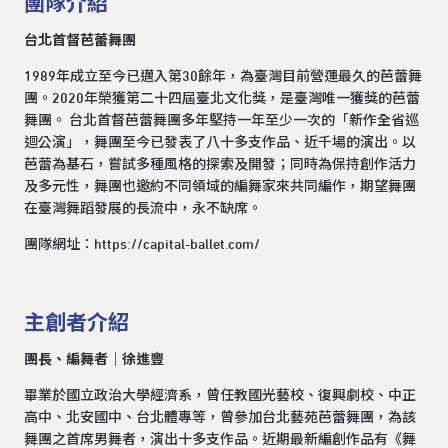
團隊介紹
台北首督芭蕾舞團
1989年成立至今已邁入第30餘年，為臺灣目前營運最久的芭蕾舞
團。2020年榮獲第二十四屆臺北文化獎，是臺灣唯一獲獎的芭蕾
舞團。 台北首督芭蕾舞團多年堅持一年至少一次的「新作全省巡
迴公演」，舞團至今已發表了八十多支作品、近千場的演出。以
芭蕾為基石，嘗試多種風格的探索及開發；同時為保持創作活力
及多元性，舞團也邀約不同領域的編舞家來共同編作，期望舞團
在臺灣舞蹈發展的長流中，永不缺席。
團隊網址：
https://capital-ballet.com/
主創者介紹
團長、編舞者｜徐進豐
畢業於國立政治大學經濟系，曾任教國光藝校、復興劇校、中正
高中、北安國中、台北體專等，曾參加台北藝苑芭蕾舞團，為該
舞團之首席男舞者，演出十多支作品。近期最新編創作品有《舞