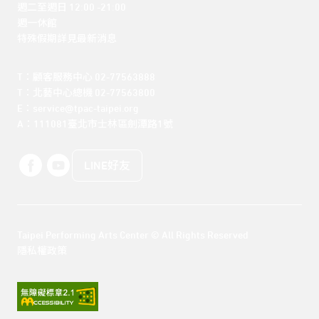
週二至週日 12:00 -21:00

週一休館

特殊假期詳見最新消息
T：顧客服務中心 02-77563888 

T：北藝中心總機 02-77563800 

E：service@tpac-taipei.org 

A：111081臺北市士林區劍潭路1號
LINE好友
Taipei Performing Arts Center © All Rights Reserved
隱私權政策