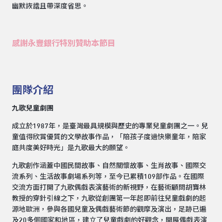
幽默詼諧且帶深度省思。
感謝永豐銀行特別贊助本節目
團隊介紹
九歌兒童劇團
成立於1987年，是臺灣最具規模與歷史的專業兒童劇團之一。兒
童值得欣賞優質的文學故事作品，「陪孩子度過快樂童年，陪家
庭共度美好時光」是九歌最大的願望。
九歌創作涵蓋中國民間故事、自然關懷故事、生肖故事、國際交
流系列、生活故事劇場系列等，至今已累積109部作品。在國際
交流方面打開了九歌偶戲表演藝術的新視野，在藝術顧問胡寶林
教授的穿針引線之下，九歌從創團第一年起即前往兒童戲劇的起
源地歐洲，參與各國兒童及偶戲藝術節的觀摩及演出，足跡已遍
及20多個國家和地區，建立了兒童戲劇的好觀念，開展偶戲表演