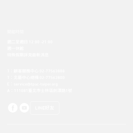
開館時間
週二至週日 12:00 -21:00

週一休館

特殊假期詳見最新消息
T：顧客服務中心 02-77563888 

T：北藝中心總機 02-77563800 

E：service@tpac-taipei.org 

A：111081臺北市士林區劍潭路1號
LINE好友