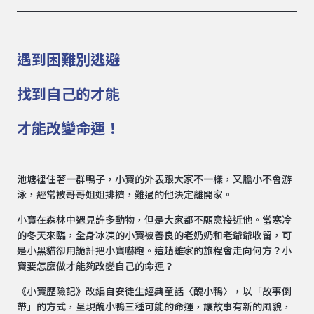
遇到困難別逃避
找到自己的才能
才能改變命運！
池塘裡住著一群鴨子，小寶的外表跟大家不一樣，又膽小不會游
泳，經常被哥哥姐姐排擠，難過的他決定離開家。
小寶在森林中遇見許多動物，但是大家都不願意接近他。當寒冷
的冬天來臨，全身冰凍的小寶被善良的老奶奶和老爺爺收留，可
是小黑貓卻用詭計把小寶嚇跑。這趟離家的旅程會走向何方？小
寶要怎麼做才能夠改變自己的命運？
《小寶歷險記》改編自安徒生經典童話〈醜小鴨〉，以「故事倒
帶」的方式，呈現醜小鴨三種可能的命運，讓故事有新的風貌，