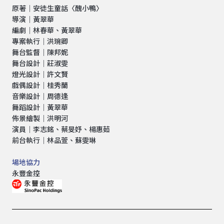
原著｜安徒生童話〈醜小鴨〉
導演｜黃翠華
編劇｜林春華、黃翠華
專案執行｜洪琬卿
舞台監督｜陳邦妮
舞台設計｜莊淑雯
燈光設計｜許文賢
戲偶設計｜桂秀蘭
音樂設計｜周德逢
舞蹈設計｜黃翠華
佈景繪製｜洪明河
演員｜李志銘、蔡旻妤、楊惠茹
前台執行｜林品萱、蘇雯琳
場地協力
永豐金控