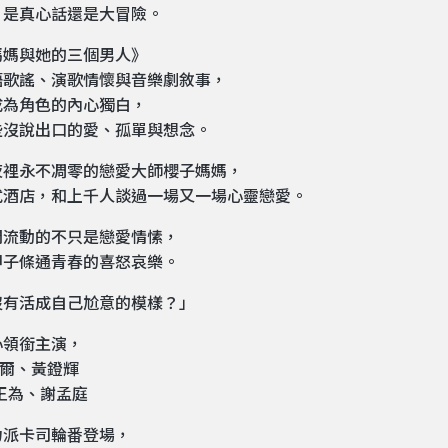
，是真心話還是大冒險。
媽媽與她的三個男人》
語歌謠、演歌情懷與音樂劇敘事，
成為角色的內心獨白，
些沒說出口的愛、孤單與想念。
夜裡永不凋零的戀愛大師櫻子媽媽，
式酒店，和上千人談過一場又一場心靈戀愛。
間流動的不只是戀愛情愫，
甲子條通青春的喜怒哀樂。
沒有活成自己尬意的模樣？」
心領銜主演，
 凱爾、黃鐙輝
2 王為、謝孟庭
力派卡司輪番登場，