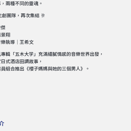
事，兩種不同的靈魂。
獎主創團隊，再次集結 🥂
詹傑
楊景翔
音樂執導｜王希文
凱專輯「五木大学」充滿細膩情感的音樂世界出發，
實日式酒店田調故事，
演員組合推出《櫻子媽媽與她的三個男人》。
介