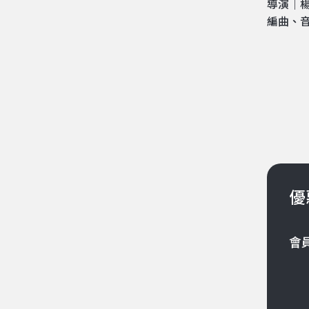
導演｜
編曲、
優
會