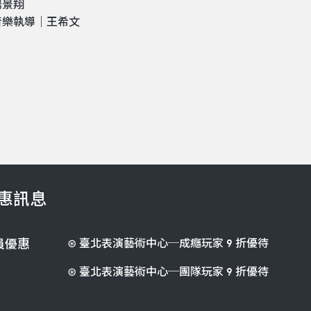
楊景翔
音樂執導｜王希文
惠訊息
⊛ 臺北表演藝術中心─成癮玩家 9 折優待
員優惠
⊛ 臺北表演藝術中心─團隊玩家 9 折優待