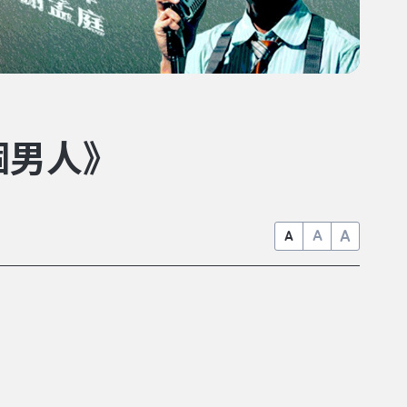
個男人》
A
A
A