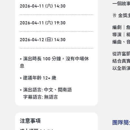
一個故
2026-04-11 (六) 14:30
🥂 金
2026-04-11 (六) 19:30
編劇｜
導演｜
2026-04-12 (日) 14:30
編曲、
從許富
• 演出時長 100 分鐘
，沒有中場休
結合真
息
以全新
• 建議年齡 12+ 歲
• 演出語言:
中文
、
閩南語
字幕語言:
無語言
注意事項
團隊簡