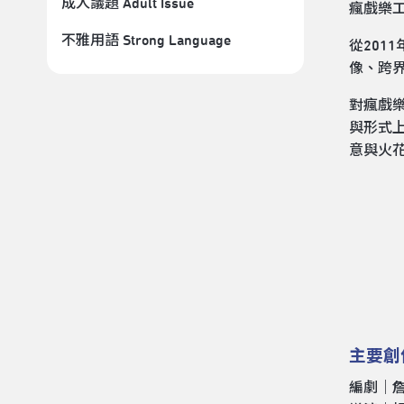
成人議題 Adult Issue
瘋戲樂
不雅用語 Strong Language
從201
像、跨
對瘋戲
與形式
意與火
主要創
編劇｜