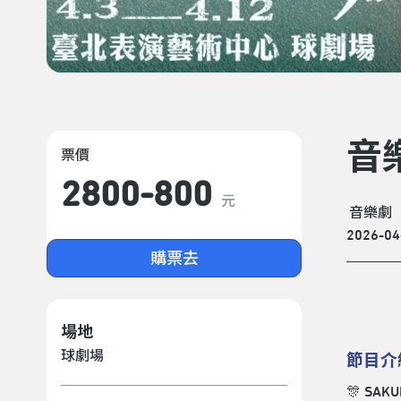
音
票價
2800-800
元
音樂劇
2026-04
購票去
場地
球劇場
節目介
🎊 SA