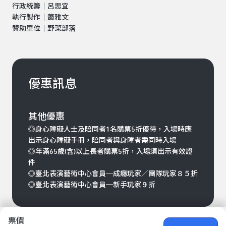
行政統籌｜呂思宜
執行製作｜蕭雅文
贊助單位｜野菜部落
優惠訊息
其他優惠
◎身心障礙人士及陪同者1名購票5折優待，入場時應
出示身心障礙手冊，陪同者與身障者需同時入場
◎年滿65歲(含)以上長者購票5折，入場須出示有效證
件
◎臺北表演藝術中心會員─成癮玩家／團隊玩家８５折
◎臺北表演藝術中心會員─新手玩家９折
票價