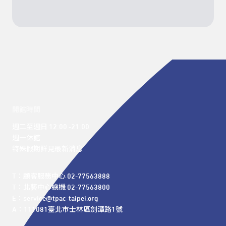
開館時間
週二至週日 12:00 -21:00

週一休館

特殊假期詳見最新消息
T：顧客服務中心 02-77563888 

T：北藝中心總機 02-77563800 

E：service@tpac-taipei.org 

A：111081臺北市士林區劍潭路1號