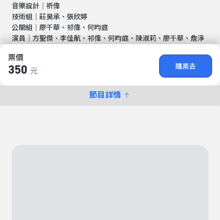
音樂設計｜祈偉
技術組｜莊昊承、張欣婷
公關組｜廖千華、祁偉、何昀庭
演員｜方聖傑、李佳航、祁偉、何昀庭、陳淑莉、廖千華、詹淨
票價
購票去
350
元
節目詳情