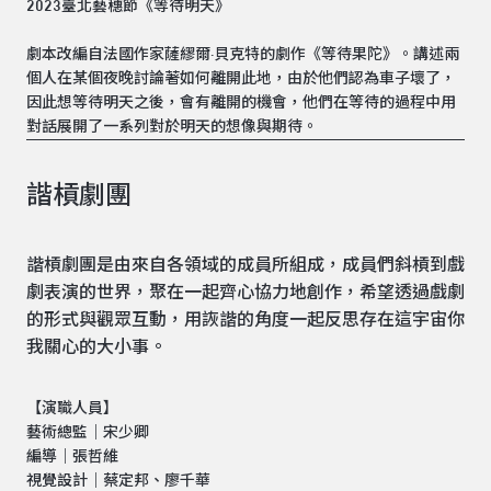
2023臺北藝穗節《等待明天》
劇本改編自法國作家薩繆爾·貝克特的劇作《等待果陀》。講述兩
個人在某個夜晚討論著如何離開此地，由於他們認為車子壞了，
因此想等待明天之後，會有離開的機會，他們在等待的過程中用
對話展開了一系列對於明天的想像與期待。
諧槓劇團
諧槓劇團是由來自各領域的成員所組成，成員們斜槓到戲
劇表演的世界，聚在一起齊心協力地創作，希望透過戲劇
的形式與觀眾互動，用詼諧的角度一起反思存在這宇宙你
我關心的大小事。
【演職人員】
藝術總監｜宋少卿
編導｜張哲維
視覺設計｜蔡定邦、廖千華