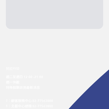
開館時間
週二至週日 12:00 -21:00

週一休館

特殊假期詳見最新消息
T：顧客服務中心 02-77563888 

T：北藝中心總機 02-77563800 
