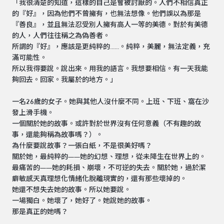
「我很清楚的知道，這樣的自己是會被討厭的。人們不相信真正
的『好』，因為他們不曾擁有，也無法想像。他們誤以為那是
『善良』，並且無法忍受別人擁有高人一等的美德。對於有美德
的人，人們往往稱之為偽善者。
所謂的『好』，應該是更純粹的......。純粹，美麗，無法定義，充
滿可能性。
所以我得要說。說出來。用我的語言。我想要相信。有一天我能
夠回去。回家。我屬於的地方。」
一名26歲的女子。她與其他人沒什麼不同。上班、下班、窩在沙
發上滑手機。
一個關於她的故事。或許對於世界沒有任何意義（不有趣的故
事，還能夠稱為故事嗎？）。
為什麼要說故事？一張白紙，不是很美好嗎？
關於她，最純粹的——她的幻想、理想，從未降生在世界上的。
最痛苦的——她的耗損、崩壞，不可逆的失去。關於她，過於潔
癖敏感天真理想化情緒化脫離現實的，還有那些壞掉的。
她還不想失去她的故事。所以她要說。
一場獨白。她壞了，她好了。她說她的故事。
那是真正的她嗎？