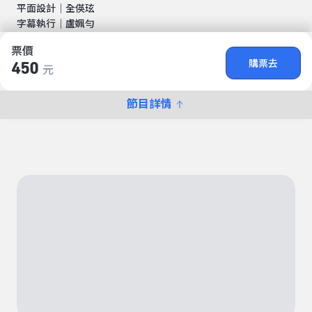
平面設計｜全偀玹
字幕執行｜盧姵勻
票價
購票去
450
元
節目詳情