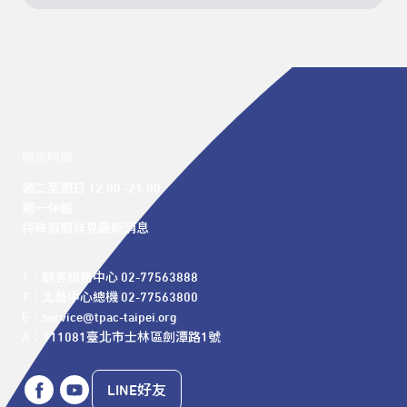
開館時間
週二至週日 12:00 -21:00

週一休館

特殊假期詳見最新消息
T：顧客服務中心 02-77563888 

T：北藝中心總機 02-77563800 

E：service@tpac-taipei.org 

A：111081臺北市士林區劍潭路1號
LINE好友