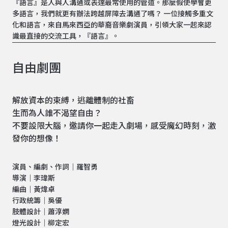
『語言』是人與人溝通或表達最常使用的管道。那麼假使學會更
多語言，我們就更有辦法跨越屏障去溝通了嗎？ 一位接觸多重文
化和語言，來自馬來西亞的華裔音樂劇演員，引領大家一起來認
識最直接的交流工具，『語言』。
自由劇團
解放資本的束縛，逃離體制的社畜
生而為人誰不渴望自由？
不要設限大腦，邀請你一起走入劇場，感受魔幻時刻，激
發你的想像！
演員、編劇、作詞｜羅智勇
導演｜李瑋斯
編曲｜黃煒卓
行政統籌｜吳優
肢體設計｜蕭淳嫻
燈光設計｜柳定宏