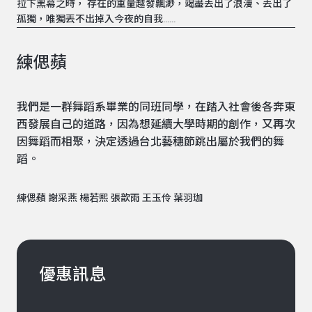
拉下黑幕之時， 存在的重量越發飄渺，竭盡丟出了浪漫、丟出了
孤獨，唯獨丟不出掉入今夜的自我......
練偲蘋
我們是一群舞蹈系畢業的同班同學，在踏入社會後各奔東
西發展自己的道路，因為想延續大學時期的創作，又再次
因舞蹈而相聚，決定透過台北藝穗節跳出屬於我們的舞
蹈。
練偲蘋 謝采燕 楊若熙 張歆雨 王玉伶 葉羽珈
優惠訊息