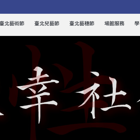
臺北藝術節
臺北兒藝節
臺北藝穗節
場館服務
學