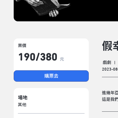
假
票價
190/​380
元
戲劇
|
2023-08
購票去
進幾年
場地
這是我
其他