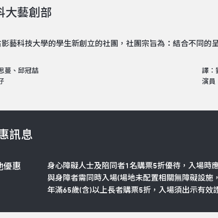
科大藝創部
右影藝科技大學的學生新創立的社團，社團宗旨為：結合不同的
思蔓、邱冠喆
譯：
仔
演員
惠訊息
身心障礙人士及陪同者1名購票5折優待，入場時
他優惠
與身障者需同時入場(場地未配置相關無障礙設施
年滿65歲(含)以上長者購票5折，入場須出示有效