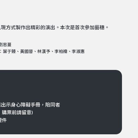
呈現方式製作出精彩的演出。本次是首次參加藝穗。
劉思蔓
：葉于臻、黃國晉、林漢予、李柏禕、李淑惠
應出示身心障礙手冊，陪同者
，購票前請留意)
證件