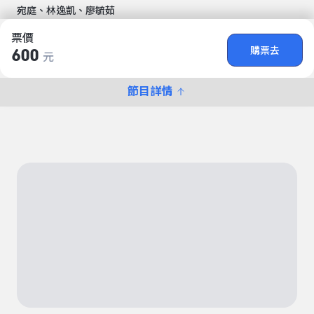
宛庭、林逸凱、廖毓茹
票價
購票去
600
元
節目詳情