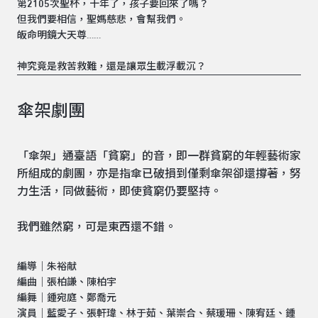
第2105次聖杯，十年了，孩子要回來了嗎？
但我們要相信，聖媽慈悲，會幫我們。
皈命明鏡大天尊……
神究竟是救苦救難，還是讓眾生載浮載沉？
傘架劇團
「傘架」通臺語「貧窮」的音，即一群貧窮的年輕藝術家
所組成的劇團，亦是指傘已破損到僅剩傘架卻還撐著，努
力生活，同做藝術，即使貧窮仍要堅持。
我們雖然窮，可是東西還不錯。
編導｜朱裕献
編曲｜張柏謙、陳柏宇
編舞｜鍾宛庭、鄭喬元
演員｜藍愛子、張軒瑋、林于茹、葉崇合、蔡瑗珊、陳宥廷、鍾