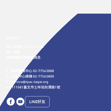
開館時間
週二至週日 12:00 -21:00

週一休館

特殊假期詳見最新消息
T：顧客服務中心 02-77563888 

T：北藝中心總機 02-77563800 

E：service@tpac-taipei.org 

A：111081臺北市士林區劍潭路1號
LINE好友