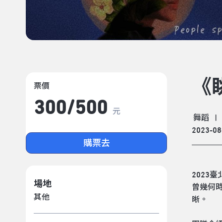
《
票價
300/​500
元
舞蹈
|
2023-08
購票去
2023
場地
曾幾何
其他
晰。