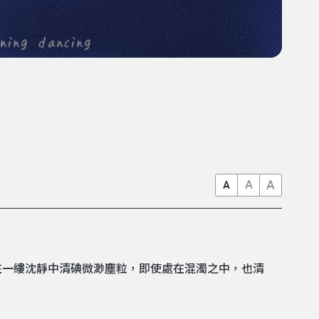
A
A
A
在一縷沈靜中清碘微渺塵粒，即使處在混濁之中，也清