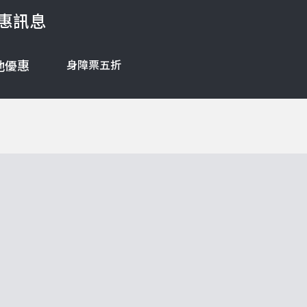
惠訊息
身障票五折
他優惠