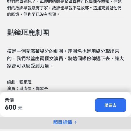
她們的母親死了，母親的遺願是希望葬禮可以舉辦在故鄉，但她
們的故鄉早就沒有了家，故鄉也早就不是故鄉。這邊充滿著他們
的回憶，但也早已沒有希望。
點鐘珥鹿劇團
這是一個充滿著緣分的劇團，連團名也是用緣分取出來
的，我們希望由兩個女演員，將這個緣份傳遞下去，讓大
家都可以感受到力量。
編劇：張家瑋
演員：潘彥伶、鄭絜予
票價
購票去
600
元
節目詳情