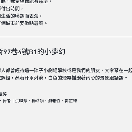
之餘，我希望還能有甚麼，
而付出時間，
固生活的囈語而表演，
這個城市前要做點甚麼。
97巷4號B1的小夢幻
群人都曾經待過一陣子小劇場學校或是我們的朋友，大家聚在一
電鍋裡，蒸著汗水淋漓，白色的煙霧描繪著內心的景象跟話語。
暐婷
、舞者｜洪暐婷、楊茗娟、游雅竹、郭芷綺