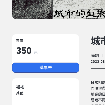
城
票價
350
元
舞蹈
|
2023-08
購票去
日常相
場地
而渴望
其他
疏遠的
睡眠不再