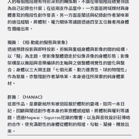
人的每個階段總有特別深刻的轉換期，不論在哪個階段總覺得該
為自己記錄些什麼；在這兩支作品當中，一方面是跨域媒材與身
體書寫的階段性創作發表，另一方面是闡述與紀錄創作者葉喚軍
的過往經驗，將體制、權力關係等議題透過四至五位舞者用身體
性描繪出來。
獨舞：《相-動能的擬態與景象》
透過預錄投影與即時投影，拆解與重組身體與影像的間的結構，
以「擬」為主題，使影像整體遊走於似像非像的身體形態；影像
架構是以舞蹈與音樂編排的主軸與之做整體視覺性的變化與整
合；身體以三大類主題「七個元素、動力連貫性、球的物理性」
作為發展，亦整理創作者葉喚軍，本身過往所探索的純身體素
材。
群舞：《MANIAC》
這首作品，是要獻給所有被迫屈服於體制的靈魂，如同一本日
記，回顧與闡述創作者本身的軍旅體感經驗，將體制與權利等議
題，透過Mogwai、Sigurros狂躁的聲響，以及與音效設計莊傳皓
的合作，使充滿韌性的身體從體制的框裡，勾勒、凝練、釋放出
來。