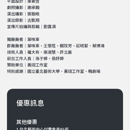
平面設計｜葉紫含
劇照攝影｜謝承翰
演出攝影｜張致皓
演出錄影｜古凱翔
宣傳片拍攝與剪輯｜劉靄淇
獨舞舞者｜葉喚軍
群舞舞者｜葉喚軍、王懷陞、賴玟芳、莊喨絜、蔡博鴻
技術人員｜羅大有、張淑慧、許立晨
前台工作人員｜孫于婷、翁妤婷
贊助單位｜黃翊工作室
特別感謝｜國立臺北藝術大學、黃翊工作室、曉劇場
優惠訊息
其他優惠
1.台北藝術中心付費會員85折