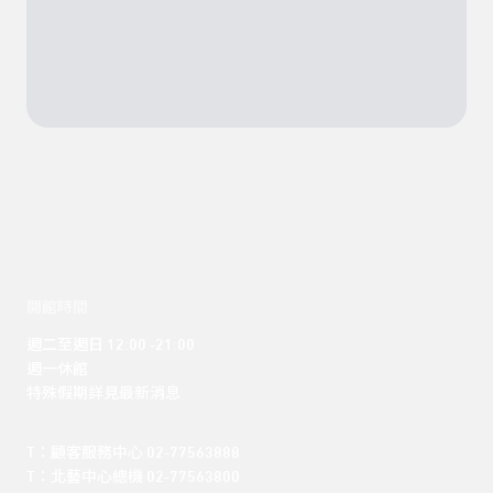
開館時間
週二至週日 12:00 -21:00

週一休館

特殊假期詳見最新消息
T：顧客服務中心 02-77563888 

T：北藝中心總機 02-77563800 
