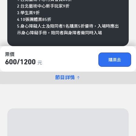
2.台北藝術中心新手玩家9折
3.學生票9折
4.10張團體票85折
5.身心障礙人士及陪同者1名購票5折優待，入場時應出
示身心障礙手冊，陪同者與身障者需同時入場
票價
購票去
600/​1200
元
節目詳情