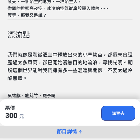
某天，一個陌生的地方，一堆陌生人，
微弱的燈照亮夜空，冰冷的空氣從鼻腔竄入體內⋯⋯
等等，那我又是誰？
漂流點
我們就像是剛從溫室中釋放出來的小草幼苗，都還未曾經
歷過太多風雨，卻已開始漫無目的地流浪，尋找光明。期
盼這個世界能對我們擁有多一些溫暖與關懷，不要太過冷
酷無情。
吳祐麒、施芃竹、羅予晴
票價
購票去
300
元
節目詳情