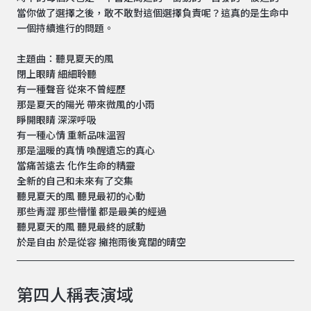
當你做了選擇之後，敢不敢對這個選擇負責呢？這真的是生命中
一個持續進行的問題。
主題曲：聽見夏天的風
閉上眼睛 細細聆聽
有一種聲音 從來不曾經歷
那是夏天的陽光 帶來微風的小雨
睜開眼睛 深深呼吸
有一種心情 重新品味溫習
那是溫暖的真情 喚醒遺忘的真心
當痛苦遠去 化作生命的精靈
全新的自己和未來有了交集
聽見夏天的風 聽見最初的心動
那些青澀 那些懵懂 都是最美的經過
聽見夏天的風 聽見最終的感動
於是自由 於是從容 擁抱雨後寬闊的晴空
第四人稱表演域