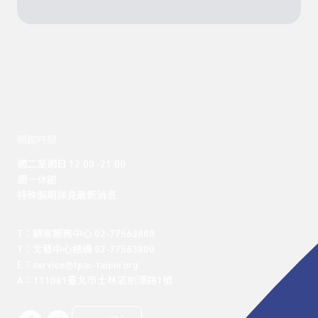
開館時間
週二至週日 12:00 -21:00

週一休館

特殊假期詳見最新消息
T：顧客服務中心 02-77563888 

T：北藝中心總機 02-77563800 

E：service@tpac-taipei.org 

A：111081臺北市士林區劍潭路1號