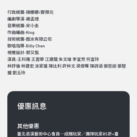
行政統籌-陳娜娜/鄭傑元
編劇導演-謝孟璁
音樂統籌-宋小圭
作曲編曲-King
技術統籌-酷米有限公司
歌唱指導-Billy Chen
視覺設計-鄧又甄
演員-王科雅 王雲華 江建龍 朱文瑝 李宜芳 何宜玲
林妤倫 林建宏 涂家瑗 陳比利 許仲文 梁啓暉 陳詩涵 張哲誌 張智
媛 劉玉玲
優惠訊息
其他優惠
臺北表演藝術中心會員─成癮玩家／團隊玩家85折+臺