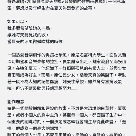
透過演唱<2006聽見夏天的風>音樂劇的歌曲來表現出:一個充滿
愛、夢想以及年輕生命在夏天熱烈發光的故事。
如果可以，
我多麼希望陪她久一點，
讓她每天聽見我的歌，
當夏天的涼風微微吹拂的時候…
一個熱愛音樂創作的男孩杜擎風，原是名醫科大學生，面對父親
深切期望和音樂夢想的拉扯，負氣離家出走，離家流浪至南投山
區。在這年夏天，他認識了一群照顧孤兒的有情人士，並與少女
夏雨曦成為好友。雨曦，原住民少女，活潑天真的笑靨下，牽動
著一段不為人知的記憶傷痕。她天性樂觀，雖然身有重病及氣
喘，但仍不斷鼓勵男孩朝理想努力……
創作理念
這是一個關於崩解和建設的故事。不論是大環境的白葦村、夏家
堂，或者小個人的劇中主角，甚至每一個人，都面臨了生命中一
個重要的關鍵時刻，一個決定或念頭就會讓生命從此改變，「選
擇」便成為一個最大的課題。
時下的每個人也是，不管是周延的、衝動的、自發的、被迫的，