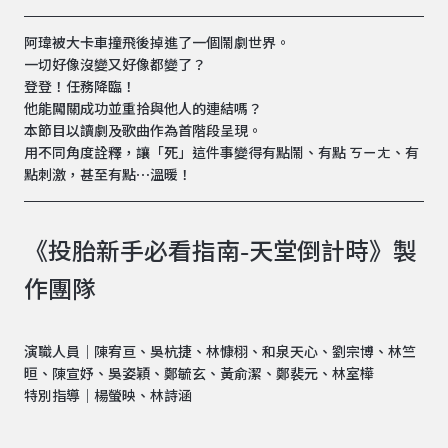
阿瑋被大卡車撞飛後掉進了一個鬧劇世界。
一切好像沒變又好像都變了？
登登！任務降臨！
他能闖關成功並重拾與他人的連結嗎？
本節目以讀劇及歌曲作為首階段呈現。
用不同角度詮釋，讓「死」這件事變得有點鬧、有點 ㄎㄧㄤ、有
點刺激，甚至有點⋯溫暖！
《投胎新手必看指南-天堂倒計時》製
作團隊
演職人員｜陳宥亘、吳杭捷、林慷栩、和泉天心、劉宗博、林竺
晅、陳宣妤、吳姿穎、鄭毓玄、黃俞潔、鄭裴元、林室樺
特別指導｜楊螢映、林詩涵