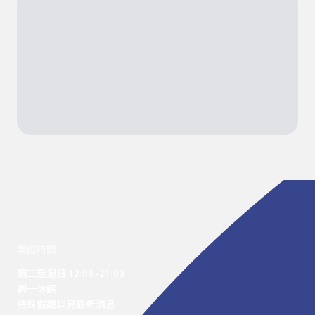
開館時間
週二至週日 12:00 -21:00

週一休館

特殊假期詳見最新消息