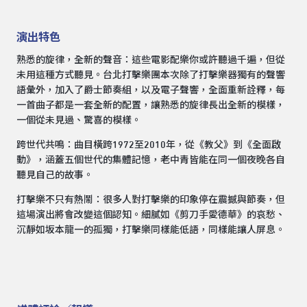
演出特色
熟悉的旋律，全新的聲音：這些電影配樂你或許聽過千遍，但從
未用這種方式聽見。台北打擊樂團本次除了打擊樂器獨有的聲響
語彙外，加入了爵士節奏組，以及電子聲響，全面重新詮釋，每
一首曲子都是一套全新的配置，讓熟悉的旋律長出全新的模樣，
一個從未見過、驚喜的模樣。
跨世代共鳴：曲目橫跨1972至2010年，從《教父》到《全面啟
動》，涵蓋五個世代的集體記憶，老中青皆能在同一個夜晚各自
聽見自己的故事。
打擊樂不只有熱鬧：很多人對打擊樂的印象停在震撼與節奏，但
這場演出將會改變這個認知。細膩如《剪刀手愛德華》的哀愁、
沉靜如坂本龍一的孤獨，打擊樂同樣能低語，同樣能讓人屏息。