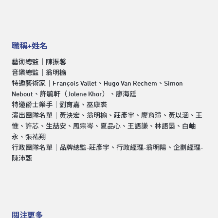
職稱+姓名
藝術總監｜陳振馨
音樂總監｜翁明榆
特邀藝術家｜François Vallet、Hugo Van Rechem、Simon
Nebout、許毓軒（Jolene Khor）、廖海廷
特邀爵士樂手｜劉育嘉、巫康裘
演出團隊名單｜黃泱宏、翁明榆、莊彥宇、廖育瑄、黃以涵、王
惟、許芯、生喆安、風宗岑、夏品心、王語謙、林語晏、白岫
永、張祐翔
行政團隊名單｜品牌總監-莊彥宇、行政經理-翁明陽、企劃經理-
陳沛甄
關注更多