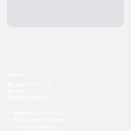
開館時間
週二至週日 12:00 -21:00

週一休館

特殊假期詳見最新消息
T：顧客服務中心 02-77563888 

T：北藝中心總機 02-77563800 

E：service@tpac-taipei.org 
