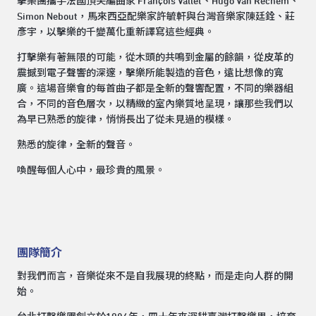
擊樂團攜手法國頂尖編曲家 François Vallet、Hugo Van Rechem、
Simon Nebout，馬來西亞配樂家許毓軒與台灣音樂家陳廷銓、莊
彥宇，以擊樂的千變萬化重新譯寫這些經典。
打擊樂有著無限的可能，從木頭的共鳴到金屬的餘韻，從皮革的
震撼到電子聲響的深邃，擊樂所能製造的音色，遠比想像的寬
廣。這場音樂會的每首曲子都是全新的聲響配置，不同的樂器組
合，不同的音色層次，以精緻的室內樂質地呈現，讓那些我們以
為早已熟悉的旋律，悄悄長出了從未見過的模樣。
熟悉的旋律，全新的聲音。
喚醒每個人心中，最珍貴的風景。
團隊簡介
對我們而言，音樂從來不是自我展現的終點，而是走向人群的開
始。