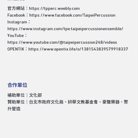
官方網站：
https://tpperc.weebly.com
Facebook：
https://www.facebook.com/TaipeiPercussion
Instagram：
https://www.instagram.com/tpe.taipeipercussionensemble/
YouTube：
https://www.youtube.com/@taipeipercussion248/videos
OPENTIX：
https://www.opentix.life/o/1381543839579918337
合作單位
補助單位｜文化部
贊助單位｜台北市政府文化局、研華文教基金會、豪聲樂器、聚
升營造