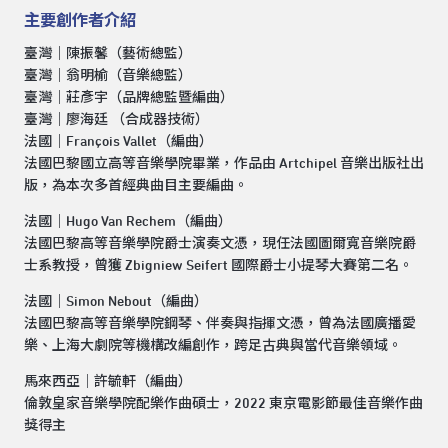
主要創作者介紹
臺灣｜陳振馨（藝術總監）
臺灣｜翁明榆（音樂總監）
臺灣｜莊彥宇（品牌總監暨編曲）
臺灣｜廖海廷 （合成器技術）
法國｜François Vallet（編曲）
法國巴黎國立高等音樂學院畢業，作品由 Artchipel 音樂出版社出
版，為本次多首經典曲目主要編曲。
法國｜Hugo Van Rechem（編曲）
法國巴黎高等音樂學院爵士演奏文憑，現任法國圖爾寬音樂院爵
士系教授，曾獲 Zbigniew Seifert 國際爵士小提琴大賽第二名。
法國｜Simon Nebout（編曲）
法國巴黎高等音樂學院鋼琴、伴奏與指揮文憑，曾為法國廣播愛
樂、上海大劇院等機構改編創作，跨足古典與當代音樂領域。
馬來西亞｜許毓軒（編曲）
倫敦皇家音樂學院配樂作曲碩士，2022 東京電影節最佳音樂作曲
獎得主