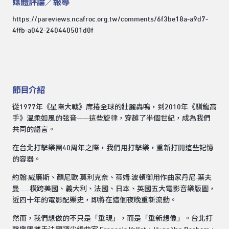
媒體評論／報導
https://pareviews.ncafroc.org.tw/comments/6f3be18a-a9d7-
4ffb-a042-240440501d0f
節目介紹
從1977年《星際大戰》席捲全球的壯麗轟鳴，到2010年《馴龍高
手》溫柔如風的弦音——這些旋律，穿越了半個世紀，成為我們
共同的語言。
在台北打擊樂團40周年之際，我們用打擊樂，重新打開這些記憶
的容器。
約翰·威廉斯、顏尼歐·莫利克奈、蒂姆·波頓御用作曲家丹尼·葉夫
曼……橫跨美國、義大利、法國、日本、英國五大電影音樂版圖，
近四十年的電影配樂史，即將在這個夜晚重新流動。
然而，我們想做的不只是「重現」，而是「重新想像」。台北打