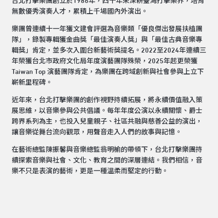
台北打擊樂團創立於1986年，四十年來深耕臺灣打擊樂界，培育
無數優秀演奏人才，累積上千場國內外演出。
樂團曾連續十一年獲文建會評選為音樂類「優良傑出發展扶植團
隊」，錄製專輯獲金曲獎「最佳演奏人獎」與「最佳古典音樂專
輯獎」肯定，並多次入圍台新藝術獎提名。2022至2024年連續三
年榮獲台北市政府文化局年度演藝團隊殊榮，2025年起更榮獲
Taiwan Top 演藝團隊肯定，為樂團在跨域創新與社會參與上立下
嶄新里程碑。
近年來，台北打擊樂團的創作視野持續拓展，將永續價值融入策
展思維，以音樂參與公共倡議。每年年度公演以永續關懷、爵士
跨界系列為主，也投入兒童親子、社區共融與慈善公益的演出，
讓音樂從舞台流向觀眾，用聲音走入人們的故事與記憶。
在藝術總監陳振馨與音樂總監翁明榆的帶領下，台北打擊樂團持
續探索音樂與社會、文化、教育之間的深層連結。我們相信，音
樂不只是表演的藝術，更是一種溫柔而堅定的行動。